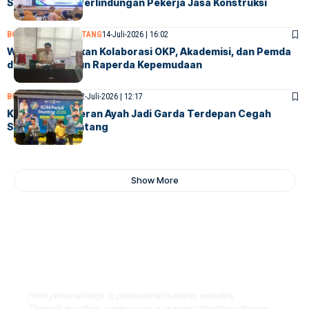
Sinergi Untuk Perlindungan Pekerja Jasa Konstruksi
BONTANG
DPRD BONTANG
14-Juli-2026 | 16:02
Winardi Tekankan Kolaborasi OKP, Akademisi, dan Pemda
dalam Menyusun Raperda Kepemudaan
BONTANG
SOCIETY
12-Juli-2026 | 12:17
KDM Dorong Peran Ayah Jadi Garda Terdepan Cegah
Stunting di Bontang
Show More
Where Niche Finds Its Perfect
WordPress Match
From personal blogs to professional business websites,
ThemeRuby offers a wide range of stunning WordPress themes