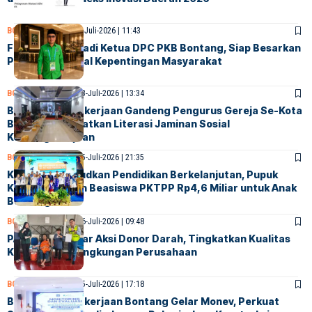
BONTANG
POLITIK
24-Juli-2026 | 11:43
Firman Resmi Jadi Ketua DPC PKB Bontang, Siap Besarkan
Partai dan Kawal Kepentingan Masyarakat
BONTANG
SOCIETY
23-Juli-2026 | 13:34
BPJS Ketenagakerjaan Gandeng Pengurus Gereja Se-Kota
Bontang Tingkatkan Literasi Jaminan Sosial
Ketenagakerjaan
BONTANG
SOCIETY
15-Juli-2026 | 21:35
Komitmen Wujudkan Pendidikan Berkelanjutan, Pupuk
Kaltim Salurkan Beasiswa PKTPP Rp4,6 Miliar untuk Anak
Bontang
BONTANG
SOCIETY
16-Juli-2026 | 09:48
PAMA INDO Gelar Aksi Donor Darah, Tingkatkan Kualitas
Kesehatan di Lingkungan Perusahaan
BONTANG
SOCIETY
15-Juli-2026 | 17:18
BPJS Ketenagakerjaan Bontang Gelar Monev, Perkuat