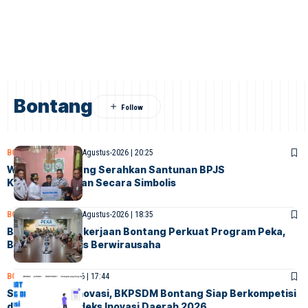
Bontang
BONTANG
SOCIETY
5-Agustus-2026 | 20:25
Walikota Bontang Serahkan Santunan BPJS
Ketenagakerjaan Secara Simbolis
BONTANG
SOCIETY
4-Agustus-2026 | 18:35
BPJS Ketenagakerjaan Bontang Perkuat Program Peka,
Bekali Ahli Waris Berwirausaha
BONTANG
28-Juli-2026 | 17:44
Siapkan Lima Inovasi, BKPSDM Bontang Siap Berkompetisi
dalam Ajang Indeks Inovasi Daerah 2026