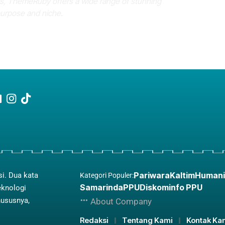
es, ThemeRuby offers a wide range of stunning
purpose and niche.
Pariwara
Kaltim
Humani
si. Dua kata
Kategori Populer:
Samarinda
PPU
Diskominfo PPU
eknologi
hususnya,
About Company
Redaksi
Tentang Kami
Kontak Ka