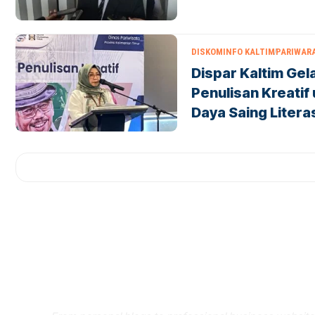
DISKOMINFO KALTIM
PARIWAR
Dispar Kaltim Ge
Penulisan Kreatif
Daya Saing Litera
Where Niche Finds Its 
Match