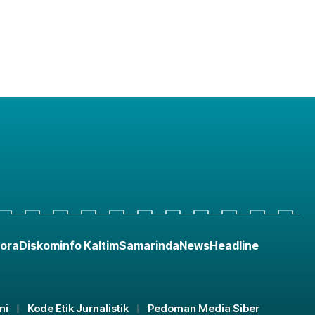
ora
Diskominfo Kaltim
Samarinda
News
Headline
mi
Kode Etik Jurnalistik
Pedoman Media Siber