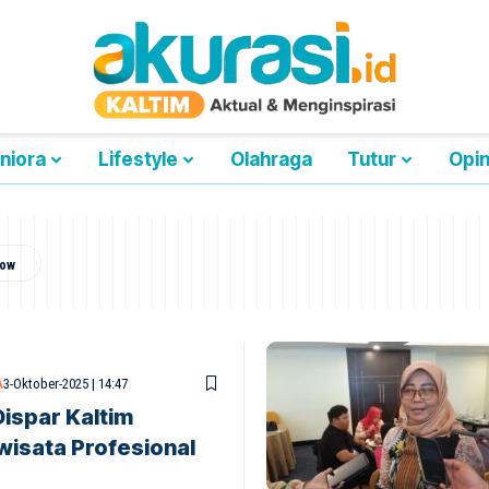
niora
Lifestyle
Olahraga
Tutur
Opin
A
3-Oktober-2025 | 14:47
Dispar Kaltim
wisata Profesional