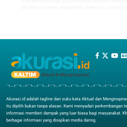
From personal blogs to professional business websit
WordPress themes thoughtfully crafted to suit every 
Akurasi.id adalah tagline dari suku kata Aktual dan Menginspira
itu dipilih bukan tanpa alasan. Kami menyadari perkembangan t
informasi memberi dampak yang luar biasa bagi masyarakat. K
berbagai informasi yang disajikan media daring.