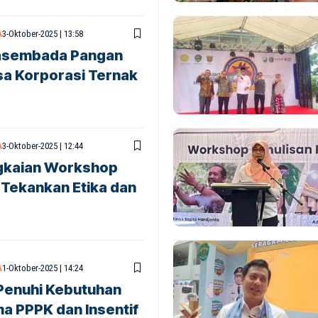
A
3-Oktober-2025 | 13:58
wasembada Pangan
a Korporasi Ternak
A
3-Oktober-2025 | 12:44
ngkaian Workshop
, Tekankan Etika dan
A
1-Oktober-2025 | 14:24
 Penuhi Kebutuhan
a PPPK dan Insentif