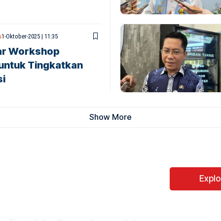
A
1-Oktober-2025 | 11:35
lar Workshop
 untuk Tingkatkan
si
Show More
Perfect WordPress
Expl