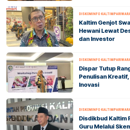
DISKOMINFO KALTIM
PARIWAR
Kaltim Genjot S
Hewani Lewat Des
dan Investor
DISKOMINFO KALTIM
PARIWAR
Dispar Tutup Ra
Penulisan Kreatif
Inovasi
DISKOMINFO KALTIM
PARIWAR
Disdikbud Kaltim
Guru Melalui Skem