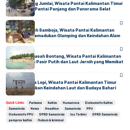
Pantai Tanjung Jumlai, Wisata Pantai Kalimantan Timur
dengan Garis Pantai Panjang dan Panorama Selat
Makassar
HUMANIORA
Coconut Beach Samboja, Wisata Pantai Kalimantan
Timur yang Memadukan Glamping dan Keindahan Alam
HUMANIORA
Pulau Beras Basah Bontang, Wisata Pantai Kalimantan
Timur dengan Pasir Putih dan Laut Jernih yang Memikat
HUMANIORA
Pantai Panrita Lopi, Wisata Pantai Kalimantan Timur
yang Memadukan Keindahan Laut dan Budaya Bahari
Quick Links:
Pariwara
Kaltim
Humaniora
Diskominfo Kaltim
Samarinda
News
Headline
Samarinda
PPU
Diskominfo PPU
DPRD Samarinda
Isu Terkini
DPRD Samarinda
pemprov kaltim
Hukum & kriminal