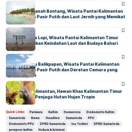
HUMANIORA
Pulau Beras Basah Bontang, Wisata Pantai Kalimantan
Timur dengan Pasir Putih dan Laut Jernih yang Memikat
HUMANIORA
Pantai Panrita Lopi, Wisata Pantai Kalimantan Timur
yang Memadukan Keindahan Laut dan Budaya Bahari
HUMANIORA
Pantai Lamaru Balikpapan, Wisata Pantai Kalimantan
Timur dengan Pasir Putih dan Deretan Cemara yang
Menenangkan
HUMANIORA
Orangutan Kalimantan, Hewan Khas Kalimantan Timur
yang Menjadi Penjaga Hutan Hujan Tropis
Quick Links:
Pariwara
Kaltim
Humaniora
Diskominfo Kaltim
Samarinda
News
Headline
Samarinda
PPU
Diskominfo PPU
DPRD Samarinda
Isu Terkini
DPRD Samarinda
pemprov kaltim
Hukum & kriminal