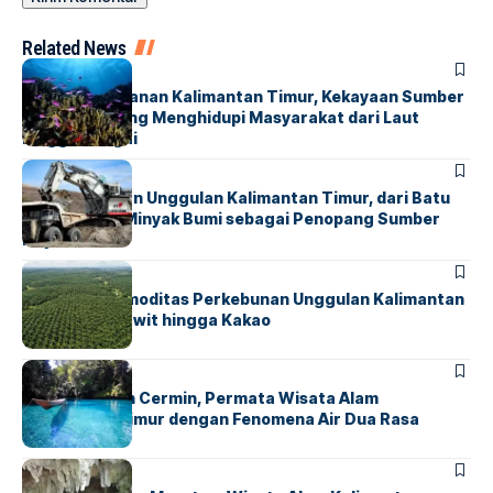
Related News
HUMANIORA
Potensi Perikanan Kalimantan Timur, Kekayaan Sumber
Daya Alam yang Menghidupi Masyarakat dari Laut
hingga Sungai
HUMANIORA
Pertambangan Unggulan Kalimantan Timur, dari Batu
Bara hingga Minyak Bumi sebagai Penopang Sumber
Daya Alam
HUMANIORA
Mengenal Komoditas Perkebunan Unggulan Kalimantan
Timur, dari Sawit hingga Kakao
HUMANIORA
Danau Labuan Cermin, Permata Wisata Alam
Kalimantan Timur dengan Fenomena Air Dua Rasa
HUMANIORA