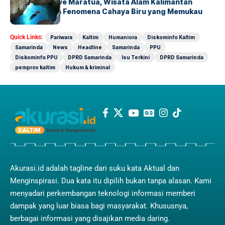
Blue Light Cave Maratua, Wisata Alam Kalimantan
Timur dengan Fenomena Cahaya Biru yang Memukau
Quick Links:
Pariwara
Kaltim
Humaniora
Diskominfo Kaltim
Samarinda
News
Headline
Samarinda
PPU
Diskominfo PPU
DPRD Samarinda
Isu Terkini
DPRD Samarinda
pemprov kaltim
Hukum & kriminal
Akurasi.id adalah tagline dari suku kata Aktual dan
Menginspirasi. Dua kata itu dipilih bukan tanpa alasan. Kami
menyadari perkembangan teknologi informasi memberi
dampak yang luar biasa bagi masyarakat. Khususnya,
berbagai informasi yang disajikan media daring.