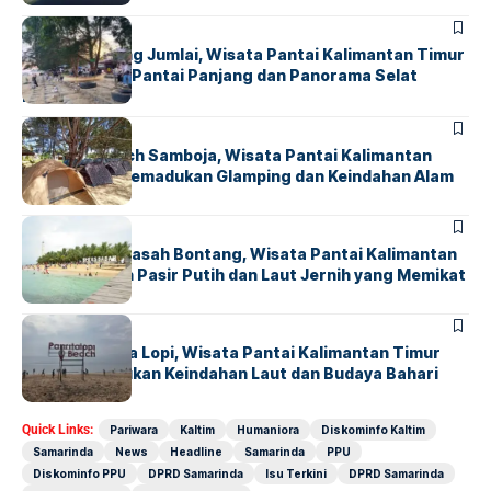
HUMANIORA
Pantai Tanjung Jumlai, Wisata Pantai Kalimantan Timur
dengan Garis Pantai Panjang dan Panorama Selat
Makassar
HUMANIORA
Coconut Beach Samboja, Wisata Pantai Kalimantan
Timur yang Memadukan Glamping dan Keindahan Alam
HUMANIORA
Pulau Beras Basah Bontang, Wisata Pantai Kalimantan
Timur dengan Pasir Putih dan Laut Jernih yang Memikat
HUMANIORA
Pantai Panrita Lopi, Wisata Pantai Kalimantan Timur
yang Memadukan Keindahan Laut dan Budaya Bahari
Quick Links:
Pariwara
Kaltim
Humaniora
Diskominfo Kaltim
Samarinda
News
Headline
Samarinda
PPU
Diskominfo PPU
DPRD Samarinda
Isu Terkini
DPRD Samarinda