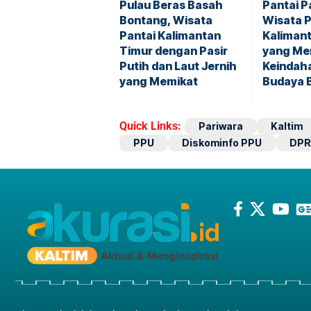
Pulau Beras Basah
Pantai P
Bontang, Wisata
Wisata P
Pantai Kalimantan
Kaliman
Timur dengan Pasir
yang M
Putih dan Laut Jernih
Keindaha
yang Memikat
Budaya 
Quick Links:
Pariwara
Kaltim
PPU
Diskominfo PPU
DPR