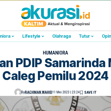
niora
Lifestyle
Olahraga
Tutur
Opin
HUMANIORA
an PDIP Samarinda 
Caleg Pemilu 2024
By
RACHMAN WAHID
11 Mei 2023 | 23:24