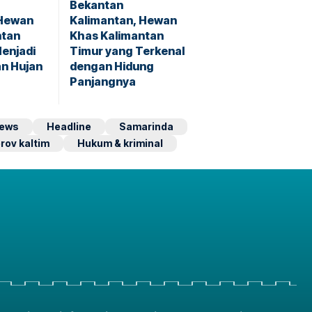
Bekantan
 Hewan
Kalimantan, Hewan
ntan
Khas Kalimantan
enjadi
Timur yang Terkenal
n Hujan
dengan Hidung
Panjangnya
ews
Headline
Samarinda
rov kaltim
Hukum & kriminal