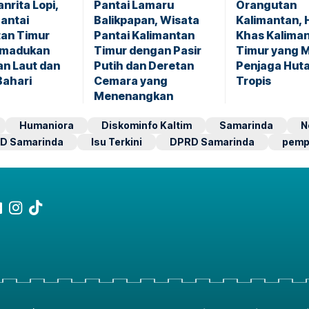
anrita Lopi,
Pantai Lamaru
Orangutan
antai
Balikpapan, Wisata
Kalimantan,
tan Timur
Pantai Kalimantan
Khas Kalima
emadukan
Timur dengan Pasir
Timur yang M
n Laut dan
Putih dan Deretan
Penjaga Huta
Bahari
Cemara yang
Tropis
Menenangkan
Humaniora
Diskominfo Kaltim
Samarinda
N
D Samarinda
Isu Terkini
DPRD Samarinda
pemp