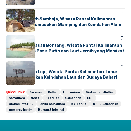
Makassar
HUMANIORA
Coconut Beach Samboja, Wisata Pantai Kalimantan
Timur yang Memadukan Glamping dan Keindahan Alam
HUMANIORA
Pulau Beras Basah Bontang, Wisata Pantai Kalimantan
Timur dengan Pasir Putih dan Laut Jernih yang Memikat
HUMANIORA
Pantai Panrita Lopi, Wisata Pantai Kalimantan Timur
yang Memadukan Keindahan Laut dan Budaya Bahari
Quick Links:
Pariwara
Kaltim
Humaniora
Diskominfo Kaltim
Samarinda
News
Headline
Samarinda
PPU
Diskominfo PPU
DPRD Samarinda
Isu Terkini
DPRD Samarinda
pemprov kaltim
Hukum & kriminal