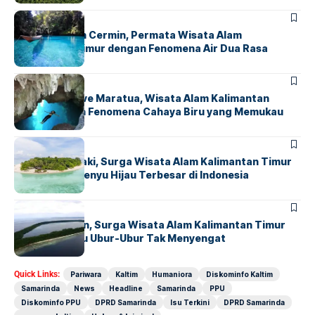
HUMANIORA
Danau Labuan Cermin, Permata Wisata Alam
Kalimantan Timur dengan Fenomena Air Dua Rasa
HUMANIORA
Blue Light Cave Maratua, Wisata Alam Kalimantan
Timur dengan Fenomena Cahaya Biru yang Memukau
HUMANIORA
Pulau Sangalaki, Surga Wisata Alam Kalimantan Timur
dan Habitat Penyu Hijau Terbesar di Indonesia
HUMANIORA
Pulau Kakaban, Surga Wisata Alam Kalimantan Timur
dengan Danau Ubur-Ubur Tak Menyengat
Quick Links:
Pariwara
Kaltim
Humaniora
Diskominfo Kaltim
Samarinda
News
Headline
Samarinda
PPU
Diskominfo PPU
DPRD Samarinda
Isu Terkini
DPRD Samarinda