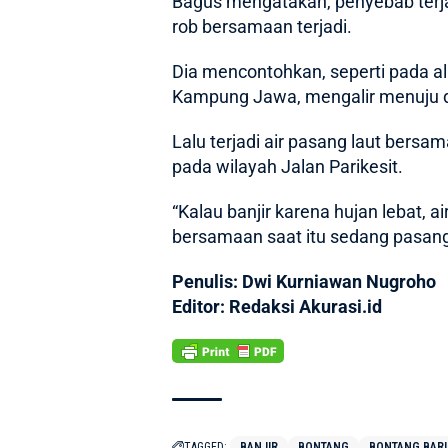
Bagus mengatakan, penyebab terjad
rob bersamaan terjadi.
Dia mencontohkan, seperti pada alir
Kampung Jawa, mengalir menuju di
Lalu terjadi air pasang laut bers
pada wilayah Jalan Parikesit.
“Kalau banjir karena hujan lebat, ai
bersamaan saat itu sedang pasang.
Penulis: Dwi Kurniawan Nugroho
Editor: Redaksi Akurasi.id
TAGGED:
BANJIR
BONTANG
BONTANG BAR