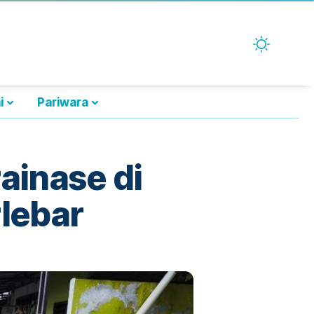
i
Pariwara
ainase di
lebar