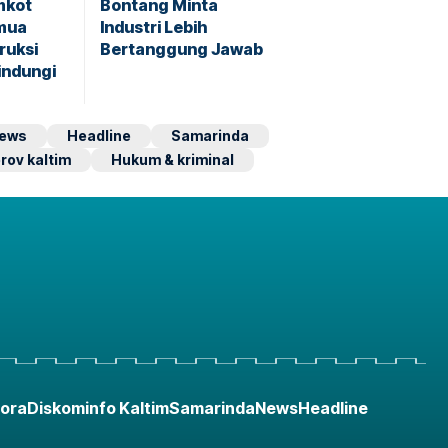
mkot
Bontang Minta
mua
Industri Lebih
ruksi
Bertanggung Jawab
indungi
ews
Headline
Samarinda
rov kaltim
Hukum & kriminal
ora
Diskominfo Kaltim
Samarinda
News
Headline