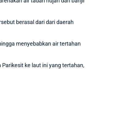
renakan air tadah hujan dan banjir
rsebut berasal dari dari daerah
Sehingga menyebabkan air tertahan
 Parikesit ke laut ini yang tertahan,