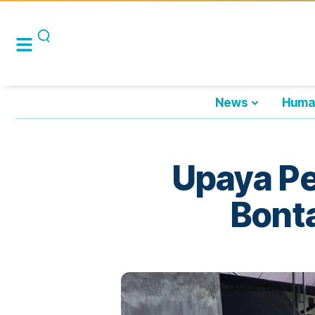
News
Huma
Upaya Pe
Bont