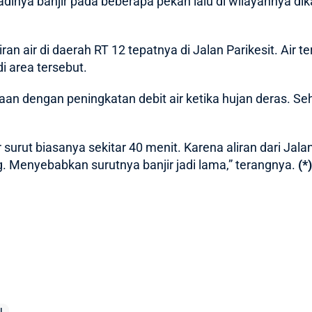
inya banjir pada beberapa pekan lalu di wilayahnya dika
an air di daerah RT 12 tepatnya di Jalan Parikesit. Air te
 area tersebut.
amaan dengan peningkatan debit air ketika hujan deras. 
r surut biasanya sekitar 40 menit. Karena aliran dari Jalan
 Menyebabkan surutnya banjir jadi lama,” terangnya.
(*)
U