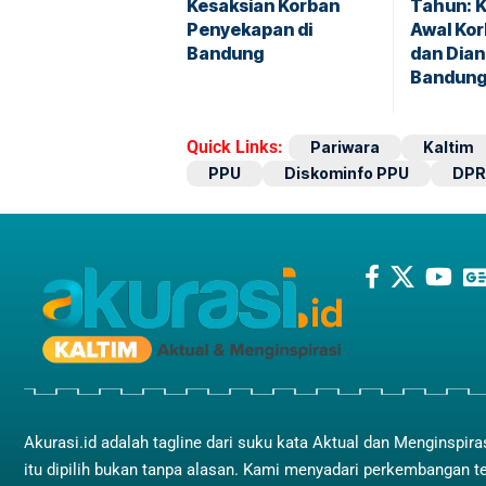
Kesaksian Korban
Tahun: K
Penyekapan di
Awal Kor
Bandung
dan Dian
Bandun
Quick Links:
Pariwara
Kaltim
PPU
Diskominfo PPU
DPR
Akurasi.id adalah tagline dari suku kata Aktual dan Menginspira
itu dipilih bukan tanpa alasan. Kami menyadari perkembangan t