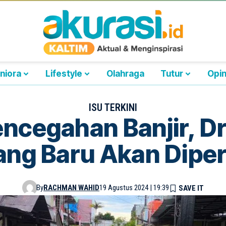
niora
Lifestyle
Olahraga
Tutur
Opin
ISU TERKINI
ncegahan Banjir, Dr
ang Baru Akan Diper
By
RACHMAN WAHID
19 Agustus 2024 | 19:39