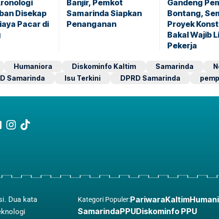
ronologi
Banjir, Pemkot
Gandeng Pe
ban Disekap
Samarinda Siapkan
Bontang, Se
iaya Pacar di
Penanganan
Proyek Konst
g
Bakal Wajib L
Pekerja
Humaniora
Diskominfo Kaltim
Samarinda
N
D Samarinda
Isu Terkini
DPRD Samarinda
pemp
Pariwara
Kaltim
Humani
si. Dua kata
Kategori Populer:
Samarinda
PPU
Diskominfo PPU
eknologi