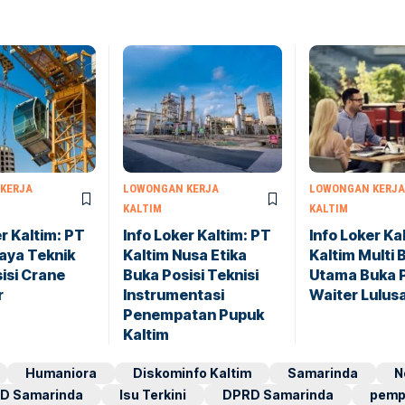
KERJA
LOWONGAN KERJA
LOWONGAN KERJA
KALTIM
KALTIM
er Kaltim: PT
Info Loker Kaltim: PT
Info Loker Ka
aya Teknik
Kaltim Nusa Etika
Kaltim Multi
isi Crane
Buka Posisi Teknisi
Utama Buka P
r
Instrumentasi
Waiter Lulu
Penempatan Pupuk
Kaltim
Humaniora
Diskominfo Kaltim
Samarinda
N
D Samarinda
Isu Terkini
DPRD Samarinda
pemp