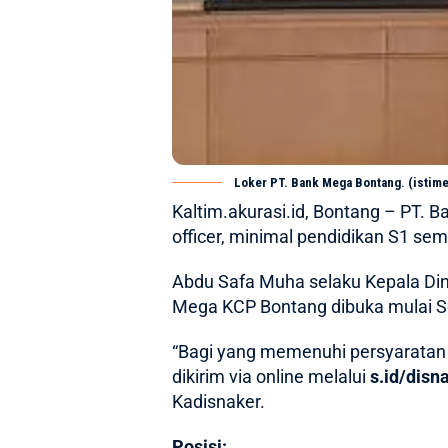
Loker PT. Bank Mega Bontang. (istim
Kaltim.akurasi.id, Bontang
–
PT. B
officer, minimal pendidikan S1 sem
Abdu Safa Muha selaku Kepala Di
Mega KCP Bontang
dibuka mulai S
“Bagi yang memenuhi persyaratan
dikirim via online melalui
s.id/disn
Kadisnaker.
Posisi: