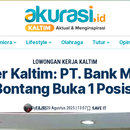
niora
Lifestyle
Olahraga
Tutur
Opin
LOWONGAN KERJA KALTIM
er Kaltim: PT. Bank
Bontang Buka 1 Posis
By
FAJRI
20 Agustus 2025 | 13:07