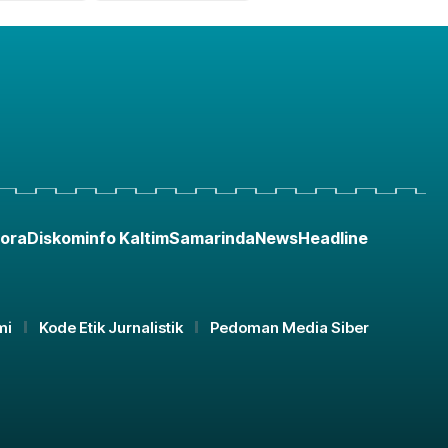
ora
Diskominfo Kaltim
Samarinda
News
Headline
mi
Kode Etik Jurnalistik
Pedoman Media Siber