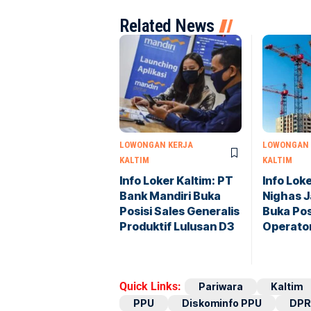
Related News
LOWONGAN KERJA
LOWONGAN 
KALTIM
KALTIM
Info Loker Kaltim: PT
Info Lok
Bank Mandiri Buka
Nighas J
Posisi Sales Generalis
Buka Pos
Produktif Lulusan D3
Operato
Quick Links:
Pariwara
Kaltim
PPU
Diskominfo PPU
DPR