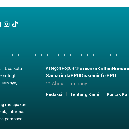
Pariwara
Kaltim
Humani
si. Dua kata
Kategori Populer:
Samarinda
PPU
Diskominfo PPU
eknologi
hususnya,
About Company
Redaksi
Tentang Kami
Kontak Ka
ing melupakan
lak, informasi
aga pembaca.