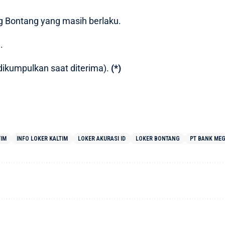
g Bontang yang masih berlaku.
.
ikumpulkan saat diterima).
(*)
TIM
INFO LOKER KALTIM
LOKER AKURASI ID
LOKER BONTANG
PT BANK ME