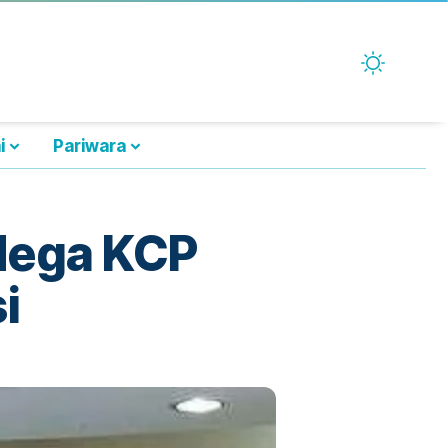
i
Pariwara
 Mega KCP
i