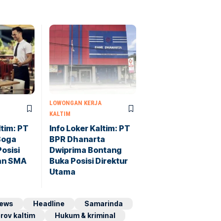
LOWONGAN KERJA
KALTIM
ltim: PT
Info Loker Kaltim: PT
 Boga
BPR Dhanarta
osisi
Dwiprima Bontang
san SMA
Buka Posisi Direktur
Utama
ews
Headline
Samarinda
rov kaltim
Hukum & kriminal