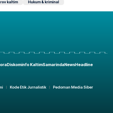
rov kaltim
Hukum & kriminal
ora
Diskominfo Kaltim
Samarinda
News
Headline
mi
Kode Etik Jurnalistik
Pedoman Media Siber