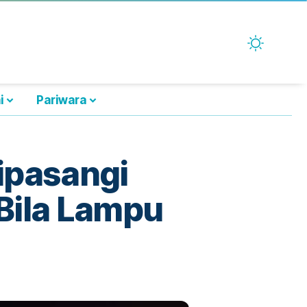
i
Pariwara
ipasangi
Bila Lampu