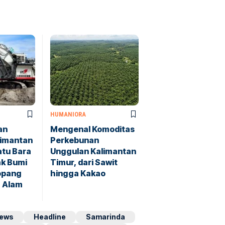
HUMANIORA
an
Mengenal Komoditas
limantan
Perkebunan
atu Bara
Unggulan Kalimantan
ak Bumi
Timur, dari Sawit
opang
hingga Kakao
 Alam
ews
Headline
Samarinda