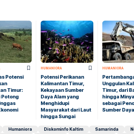
A
HUMANIORA
HUMANIORA
s Potensi
Potensi Perikanan
Pertambang
kan
Kalimantan Timur,
Unggulan Ka
an Timur:
Kekayaan Sumber
Timur, dari B
i Potong
Daya Alam yang
hingga Miny
Unggas
Menghidupi
sebagai Pen
 Ekonomi
Masyarakat dari Laut
Sumber Daya
hingga Sungai
Humaniora
Diskominfo Kaltim
Samarinda
N