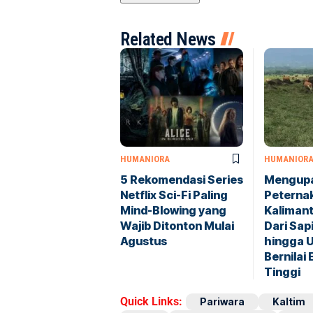
Related News
HUMANIORA
HUMANIOR
5 Rekomendasi Series
Mengupa
Netflix Sci-Fi Paling
Peterna
Mind-Blowing yang
Kalimant
Wajib Ditonton Mulai
Dari Sap
Agustus
hingga 
Bernilai
Tinggi
Quick Links:
Pariwara
Kaltim