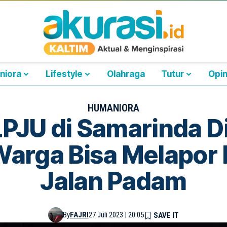
niora
Lifestyle
Olahraga
Tutur
Opin
HUMANIORA
LPJU di Samarinda D
Warga Bisa Melapor 
Jalan Padam
By
FAJRI
27 Juli 2023 | 20:05