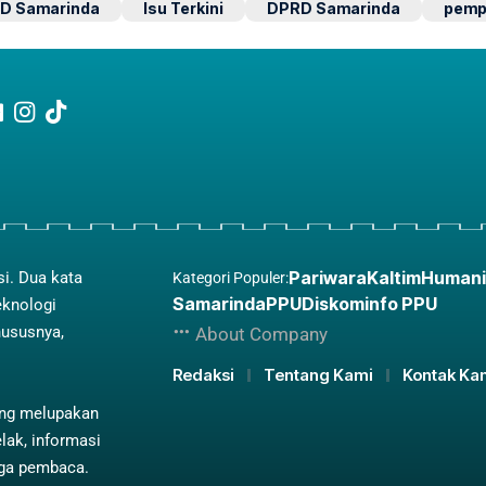
D Samarinda
Isu Terkini
DPRD Samarinda
pemp
Pariwara
Kaltim
Humani
si. Dua kata
Kategori Populer:
Samarinda
PPU
Diskominfo PPU
eknologi
hususnya,
About Company
Redaksi
Tentang Kami
Kontak Ka
ing melupakan
lak, informasi
aga pembaca.