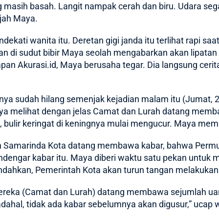
masih basah. Langit nampak cerah dan biru. Udara segar
jah Maya.
kati wanita itu. Deretan gigi janda itu terlihat rapi s
utan di sudut bibir Maya seolah mengabarkan akan lipat
an Akurasi.id, Maya berusaha tegar. Dia langsung cerita
anya sudah hilang semenjak kejadian malam itu (Jumat, 20
ya melihat dengan jelas Camat dan Lurah datang memb
 bulir keringat di keningnya mulai mengucur. Maya memb
ah Samarinda Kota datang membawa kabar, bahwa
Perm
endengar kabar itu. Maya diberi waktu satu pekan untuk
iindahkan, Pemerintah Kota akan turun tangan melakuk
 mereka (Camat dan Lurah) datang membawa sejumlah uang
dahal, tidak ada kabar sebelumnya akan digusur,” ucap w