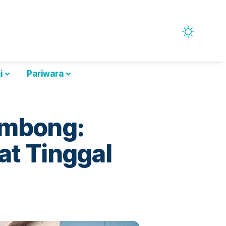
i
Pariwara
ombong:
at Tinggal