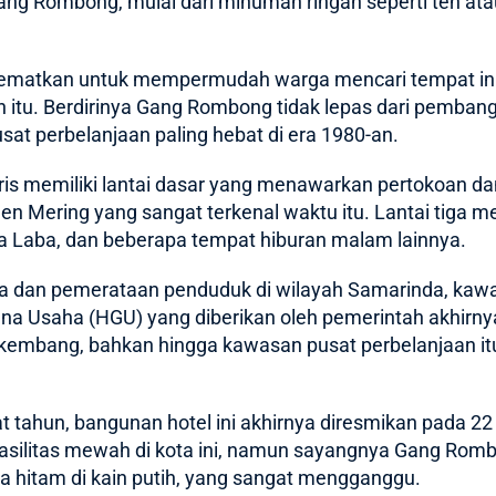
ang Rombong, mulai dari minuman ringan seperti teh atau
ematkan untuk mempermudah warga mencari tempat ini,
itu. Berdirinya Gang Rombong tidak lepas dari pemban
usat perbelanjaan paling hebat di era 1980-an.
baris memiliki lantai dasar yang menawarkan pertokoan dan
en Mering yang sangat terkenal waktu itu. Lantai tiga
aba Laba, dan beberapa tempat hiburan malam lainnya.
a dan pemerataan penduduk di wilayah Samarinda, kaw
una Usaha (HGU) yang diberikan oleh pemerintah akhirn
rkembang, bahkan hingga kawasan pusat perbelanjaan it
tahun, bangunan hotel ini akhirnya diresmikan pada 22
fasilitas mewah di kota ini, namun sayangnya Gang Romb
a hitam di kain putih, yang sangat mengganggu.