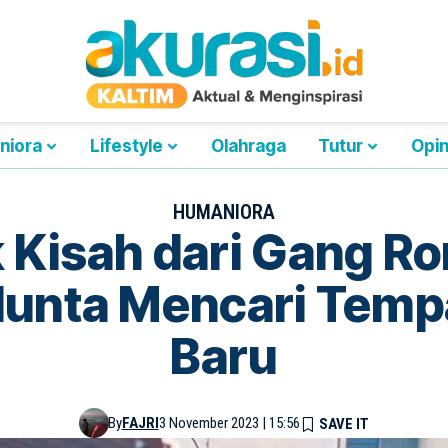
niora
Lifestyle
Olahraga
Tutur
Opin
HUMANIORA
k Kisah dari Gang R
lunta Mencari Temp
Baru
By
FAJRI
3 November 2023 | 15:56