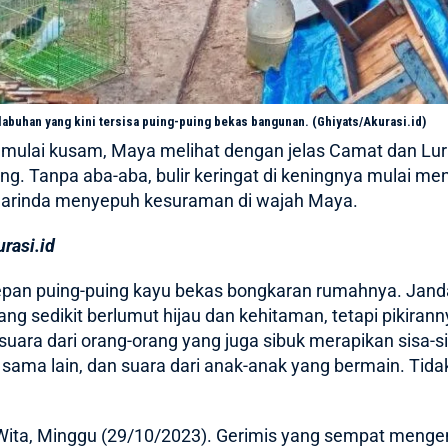
buhan yang kini tersisa puing-puing bekas bangunan. (Ghiyats/Akurasi.id)
ah mulai kusam, Maya melihat dengan jelas Camat dan 
. Tanpa aba-aba, bulir keringat di keningnya mulai men
rinda menyepuh kesuraman di wajah Maya.
rasi.id
epan puing-puing kayu bekas
bongkaran rumahnya
. Jand
ang sedikit berlumut hijau dan kehitaman, tetapi pikira
g: suara dari orang-orang yang juga sibuk merapikan sisa
u sama lain, dan suara dari anak-anak yang bermain. Tid
Wita, Minggu (29/10/2023). Gerimis yang sempat menge