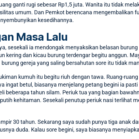
g ganti rugi sebesar Rp1,5 juta. Wanita itu tidak melak
fasilitas umum. Dan Pemkot berencana mengembalikan fu
a menyembunyikan kesedihannya.
an Masa Lalu
a, sesekali ia mendongak menyaksikan belasan burung ger
un kering dan kicau burung terdengar begitu anggun. M
an burung gereja yang saling bersahutan sore itu tidak 
mukiman kumuh itu begitu riuh dengan tawa. Ruang-ruang
ya ingat betul, biasanya menjelang petang begini ia pas
 beli beberapa tahun silam. Periuk tua yang bagian baw
putih kehitaman. Sesekali penutup periuk nasi terlihat m
Hampir 30 tahun. Sekarang saya sudah punya tiga anak d
atusnya duda. Kalau sore begini, saya biasanya menyiap