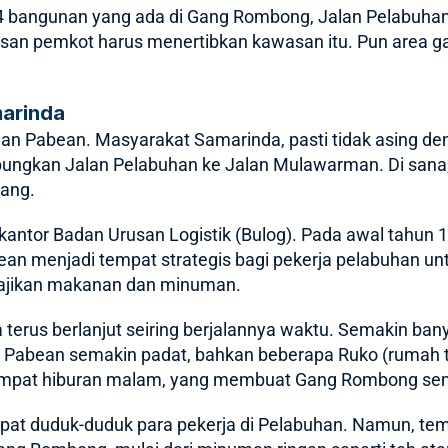
4 bangunan yang ada di Gang Rombong, Jalan Pelabuha
alasan pemkot harus menertibkan kawasan itu. Pun area g
arinda
lan Pabean. Masyarakat Samarinda, pasti tidak asing 
ungkan Jalan Pelabuhan ke Jalan Mulawarman. Di sana,
ang.
at kantor Badan Urusan Logistik (Bulog). Pada awal tahun
an menjadi tempat strategis bagi pekerja pelabuhan untu
yajikan makanan dan minuman.
erus berlanjut seiring berjalannya waktu. Semakin ban
an Pabean semakin padat, bahkan beberapa Ruko (rumah t
tempat hiburan malam, yang membuat Gang Rombong sem
at duduk-duduk para pekerja di Pelabuhan. Namun, tem