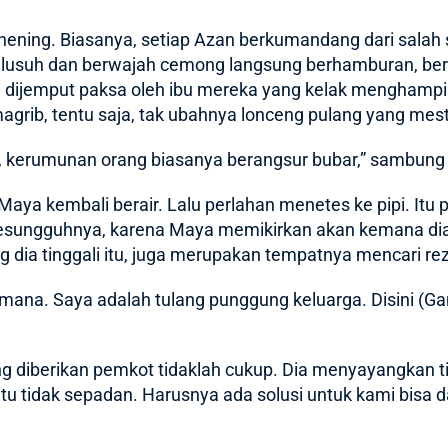
 hening. Biasanya, setiap Azan berkumandang dari salah s
 lusuh dan berwajah cemong langsung berhamburan, ber
um dijemput paksa oleh ibu mereka yang kelak mengham
grib, tentu saja, tak ubahnya lonceng pulang yang mesti 
 kerumunan orang biasanya berangsur bubar,” sambung
a kembali berair. Lalu perlahan menetes ke pipi. Itu p
i sesungguhnya, karena Maya memikirkan akan kemana dia
 dia tinggali itu, juga merupakan tempatnya mencari rez
mana. Saya adalah tulang punggung keluarga. Disini (G
 diberikan pemkot tidaklah cukup. Dia menyayangkan ti
tu tidak sepadan. Harusnya ada solusi untuk kami bisa d