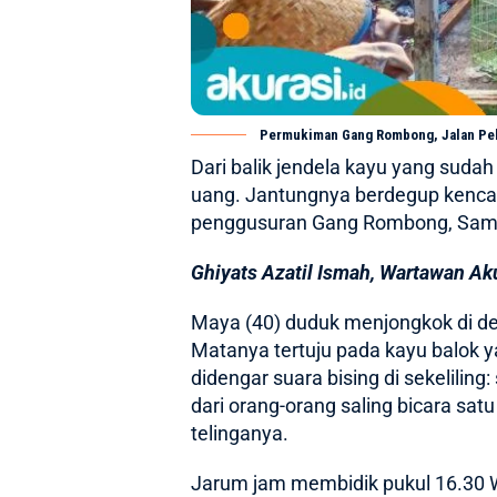
Permukiman Gang Rombong, Jalan Pela
Dari balik jendela kayu yang sud
uang. Jantungnya berdegup kencang
penggusuran Gang Rombong, Sama
Ghiyats Azatil Ismah, Wartawan Aku
Maya (40) duduk menjongkok di d
Matanya tertuju pada kayu balok y
didengar suara bising di sekelilin
dari orang-orang saling bicara sat
telinganya.
Jarum jam membidik pukul 16.30 