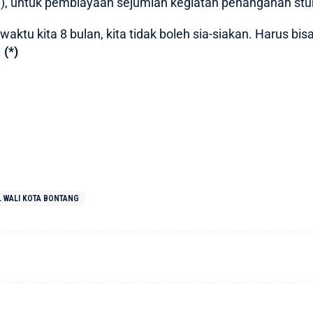
), untuk pembiayaan sejumlah kegiatan penanganan stu
waktu kita 8 bulan, kita tidak boleh sia-siakan. Harus bis
.
(*)
L WALI KOTA BONTANG