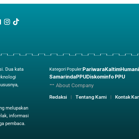
Pariwara
Kaltim
Humani
si. Dua kata
Kategori Populer:
Samarinda
PPU
Diskominfo PPU
eknologi
hususnya,
About Company
Redaksi
Tentang Kami
Kontak Ka
ing melupakan
lak, informasi
aga pembaca.