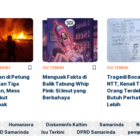
NEWS
ISU TERKINI
ISU TERKINI
n di Petung
Menguak Fakta di
Tragedi Boca
an Tiga
Balik Tabung Whip
NTT, Kenali 
n, Mess
Pink: Si Imut yang
Orang Terde
Ikut
Berbahaya
Butuh Perhat
pak
Lebih
Humaniora
Diskominfo Kaltim
Samarinda
N
D Samarinda
Isu Terkini
DPRD Samarinda
pemp