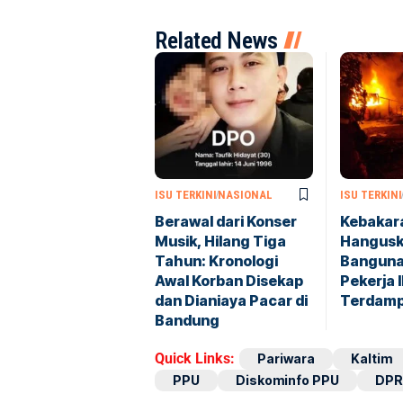
Related News
ISU TERKINI
NASIONAL
ISU TERKINI
Berawal dari Konser
Kebakara
Musik, Hilang Tiga
Hangusk
Tahun: Kronologi
Banguna
Awal Korban Disekap
Pekerja 
dan Dianiaya Pacar di
Terdam
Bandung
Quick Links:
Pariwara
Kaltim
PPU
Diskominfo PPU
DPR