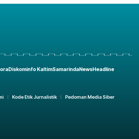
ora
Diskominfo Kaltim
Samarinda
News
Headline
mi
Kode Etik Jurnalistik
Pedoman Media Siber