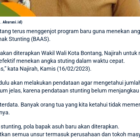
. Akurasi.id)
ang terus menggenjot program baru guna menekan angk
nak Stunting (BAAS).
akan diterapkan Wakil Wali Kota Bontang, Najirah untuk
efektif menekan angka stuting dalam waktu cepat.
las,” kata Najirah, Kamis (16/02/2023).
dulu akan melakukan pendataan agar mengetahui jumlah 
lum jelas, karena pendataan stunting belum menjangkau
terdata. Banyak orang tua yang kita ketahui tidak meme
anya.
stunting, pola bapak asuh baru akan diterapkan.
atkan semua unsur termasuk perusahaan dan tokoh masy