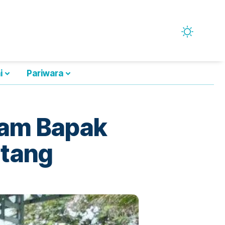
i
Pariwara
ram Bapak
ntang