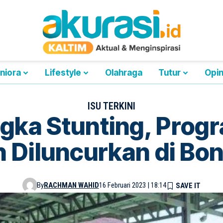
niora
Lifestyle
Olahraga
Tutur
Opin
ISU TERKINI
gka Stunting, Prog
 Diluncurkan di Bo
By
RACHMAN WAHID
16 Februari 2023 | 18:14