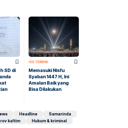
ISU TERKINI
h SD di
Memasuki Nisfu
Tanda
Syaban 1447 H, Ini
kat
Amalan Baik yang
ian
Bisa Dilakukan
ews
Headline
Samarinda
rov kaltim
Hukum & kriminal