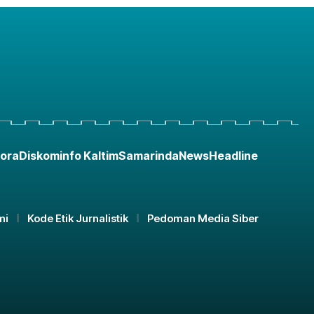
ora
Diskominfo Kaltim
Samarinda
News
Headline
mi
Kode Etik Jurnalistik
Pedoman Media Siber