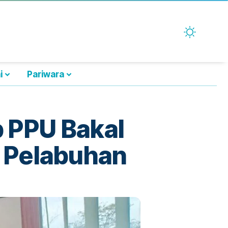
i
Pariwara
 PPU Bakal
s Pelabuhan