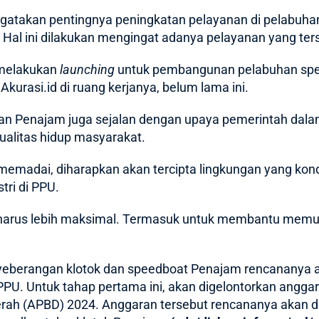
gatakan pentingnya peningkatan pelayanan di pelabuha
 Hal ini dilakukan mengingat adanya pelayanan yang te
 melakukan
launching
untuk pembangunan pelabuhan spee
n
Akurasi.id
di ruang kerjanya, belum lama ini.
han Penajam juga sejalan dengan upaya pemerintah d
ualitas hidup masyarakat.
memadai, diharapkan akan tercipta lingkungan yang kon
tri di PPU.
n harus lebih maksimal. Termasuk untuk membantu memu
yeberangan klotok dan speedboat Penajam rencananya aka
U. Untuk tahap pertama ini, akan digelontorkan anggara
rah (APBD) 2024. Anggaran tersebut rencananya akan