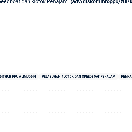
peedboat dan klotok Penajam.
(adv/diskominfoppu/zul/u
DISHUB PPU ALIMUDDIN
PELABUHAN KLOTOK DAN SPEEDBOAT PENAJAM
PEMKA