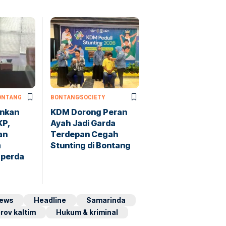
ONTANG
BONTANG
SOCIETY
ankan
KDM Dorong Peran
KP,
Ayah Jadi Garda
an
Terdepan Cegah
m
Stunting di Bontang
perda
ews
Headline
Samarinda
rov kaltim
Hukum & kriminal