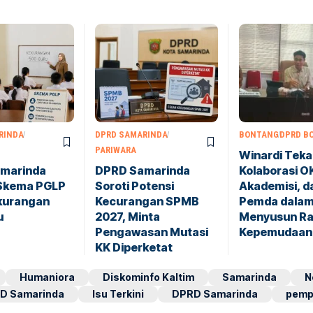
RINDA
DPRD SAMARINDA
BONTANG
DPRD B
PARIWARA
Winardi Tek
marinda
DPRD Samarinda
Kolaborasi O
Skema PGLP
Soroti Potensi
Akademisi, d
ekurangan
Kecurangan SPMB
Pemda dala
u
2027, Minta
Menyusun Ra
Pengawasan Mutasi
Kepemudaan
KK Diperketat
Humaniora
Diskominfo Kaltim
Samarinda
N
D Samarinda
Isu Terkini
DPRD Samarinda
pemp