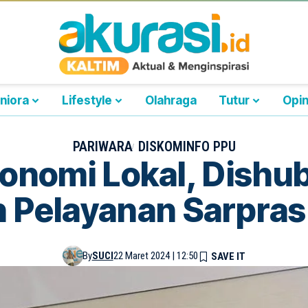
niora
Lifestyle
Olahraga
Tutur
Opin
PARIWARA
DISKOMINFO PPU
onomi Lokal, Dishub
 Pelayanan Sarpra
By
SUCI
22 Maret 2024 | 12:50