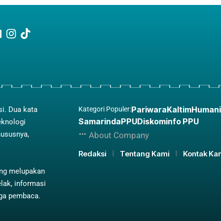
Pariwara
Kaltim
Humani
si. Dua kata
Kategori Populer:
Samarinda
PPU
Diskominfo PPU
eknologi
hususnya,
About Company
Redaksi
Tentang Kami
Kontak Ka
ing melupakan
lak, informasi
aga pembaca.