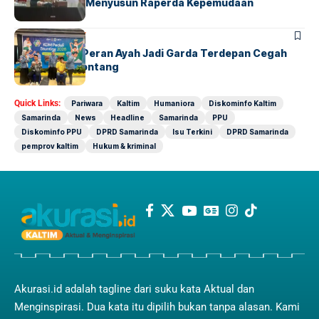
Pemda dalam Menyusun Raperda Kepemudaan
BONTANG
SOCIETY
KDM Dorong Peran Ayah Jadi Garda Terdepan Cegah
Stunting di Bontang
Quick Links:
Pariwara
Kaltim
Humaniora
Diskominfo Kaltim
Samarinda
News
Headline
Samarinda
PPU
Diskominfo PPU
DPRD Samarinda
Isu Terkini
DPRD Samarinda
pemprov kaltim
Hukum & kriminal
Akurasi.id adalah tagline dari suku kata Aktual dan
Menginspirasi. Dua kata itu dipilih bukan tanpa alasan. Kami