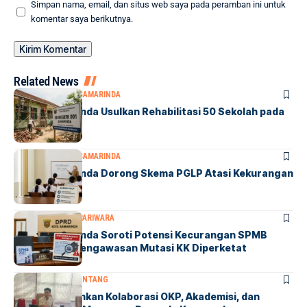
Simpan nama, email, dan situs web saya pada peramban ini untuk
komentar saya berikutnya.
Related News
DPRD SAMARINDA
SAMARINDA
DPRD Samarinda Usulkan Rehabilitasi 50 Sekolah pada
2027
DPRD SAMARINDA
SAMARINDA
DPRD Samarinda Dorong Skema PGLP Atasi Kekurangan
500 Guru
DPRD SAMARINDA
PARIWARA
DPRD Samarinda Soroti Potensi Kecurangan SPMB
2027, Minta Pengawasan Mutasi KK Diperketat
BONTANG
DPRD BONTANG
Winardi Tekankan Kolaborasi OKP, Akademisi, dan