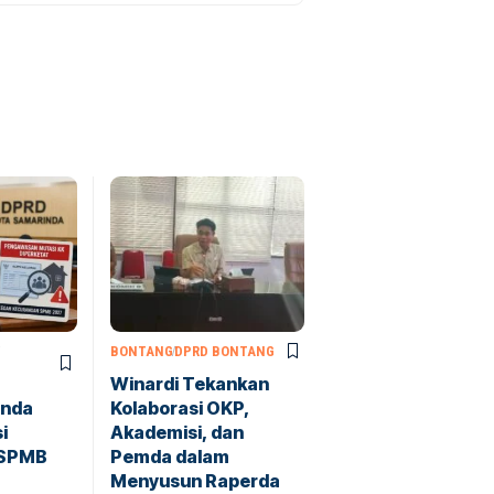
BONTANG
DPRD BONTANG
Winardi Tekankan
inda
Kolaborasi OKP,
i
Akademisi, dan
 SPMB
Pemda dalam
Menyusun Raperda