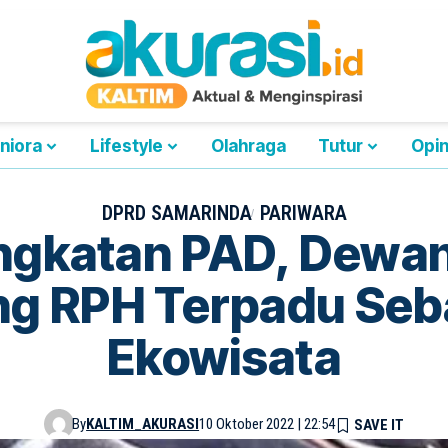
niora
Lifestyle
Olahraga
Tutur
Opin
DPRD SAMARINDA
PARIWARA
ingkatan PAD, Dewa
ng RPH Terpadu Seb
Ekowisata
By
KALTIM_AKURASI
10 Oktober 2022 | 22:54