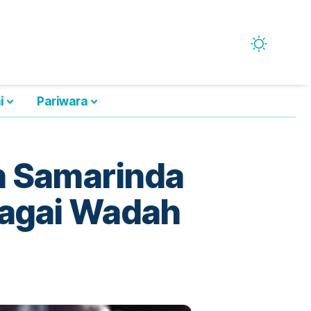
i
Pariwara
n Samarinda
agai Wadah