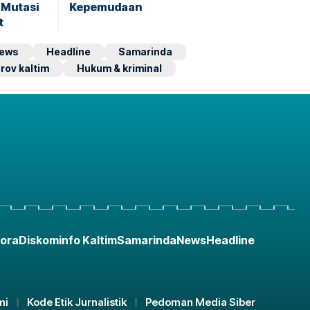
Mutasi
Kepemudaan
t
ews
Headline
Samarinda
rov kaltim
Hukum & kriminal
ora
Diskominfo Kaltim
Samarinda
News
Headline
mi
Kode Etik Jurnalistik
Pedoman Media Siber