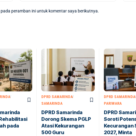
 pada peramban ini untuk komentar saya berikutnya.
RINDA
DPRD SAMARINDA
DPRD SAMARINDA
SAMARINDA
PARIWARA
marinda
DPRD Samarinda
DPRD Samar
Rehabilitasi
Dorong Skema PGLP
Soroti Potens
lah pada
Atasi Kekurangan
Kecurangan
500 Guru
2027, Minta