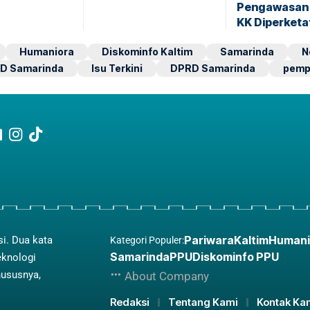
Pengawasan 
KK Diperketa
Humaniora
Diskominfo Kaltim
Samarinda
N
D Samarinda
Isu Terkini
DPRD Samarinda
pemp
Pariwara
Kaltim
Humani
si. Dua kata
Kategori Populer:
Samarinda
PPU
Diskominfo PPU
eknologi
hususnya,
About Company
Redaksi
Tentang Kami
Kontak Ka