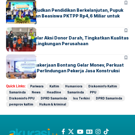
BONTANG
SOCIETY
Komitmen Wujudkan Pendidikan Berkelanjutan, Pupuk
Kaltim Salurkan Beasiswa PKTPP Rp4,6 Miliar untuk
Anak Bontang
BONTANG
SOCIETY
PAMA INDO Gelar Aksi Donor Darah, Tingkatkan Kualitas
Kesehatan di Lingkungan Perusahaan
BONTANG
SOCIETY
BPJS Ketenagakerjaan Bontang Gelar Monev, Perkuat
Sinergi Untuk Perlindungan Pekerja Jasa Konstruksi
Quick Links:
Pariwara
Kaltim
Humaniora
Diskominfo Kaltim
Samarinda
News
Headline
Samarinda
PPU
Diskominfo PPU
DPRD Samarinda
Isu Terkini
DPRD Samarinda
pemprov kaltim
Hukum & kriminal