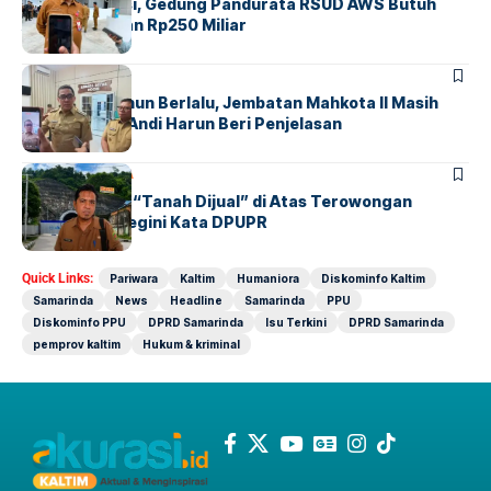
Belum Operasi, Gedung Pandurata RSUD AWS Butuh
Alat Kesehatan Rp250 Miliar
SAMARINDA
Setengah Tahun Berlalu, Jembatan Mahkota II Masih
Gelap Gulita, Andi Harun Beri Penjelasan
KALTIM
SAMARINDA
Muncul Plang “Tanah Dijual” di Atas Terowongan
Samarinda, Begini Kata DPUPR
Quick Links:
Pariwara
Kaltim
Humaniora
Diskominfo Kaltim
Samarinda
News
Headline
Samarinda
PPU
Diskominfo PPU
DPRD Samarinda
Isu Terkini
DPRD Samarinda
pemprov kaltim
Hukum & kriminal