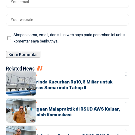
Simpan nama, email, dan situs web saya pada peramban ini untuk
komentar saya berikutnya.
Related News
KALTIM
SAMARINDA
Pemkot Samarinda Kucurkan Rp10,6 Miliar untuk
Tuntaskan Teras Samarinda Tahap II
KALTIM
SAMARINDA
Hasil Audit Dugaan Malapraktik di RSUD AWS Keluar,
Ternyata Masalah Komunikasi
KALTIM
SAMARINDA