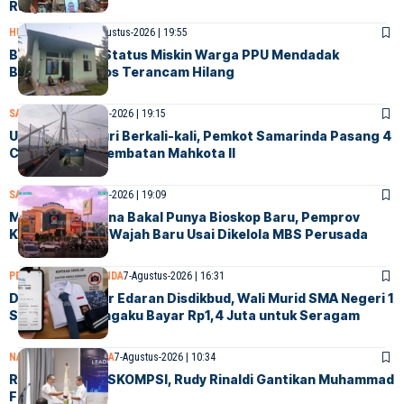
Rakyat
HUMANIORA
PPU
7-Agustus-2026 | 19:55
Belum Didata, Status Miskin Warga PPU Mendadak
Berubah, Bansos Terancam Hilang
SAMARINDA
7-Agustus-2026 | 19:15
Usai Kabel Dicuri Berkali-kali, Pemkot Samarinda Pasang 4
CCTV Baru di Jembatan Mahkota II
SAMARINDA
7-Agustus-2026 | 19:09
Mall Lembuswana Bakal Punya Bioskop Baru, Pemprov
Kaltim Siapkan Wajah Baru Usai Dikelola MBS Perusada
PENDIDIKAN
SAMARINDA
7-Agustus-2026 | 16:31
Diduga Langgar Edaran Disdikbud, Wali Murid SMA Negeri 1
Samarinda Mengaku Bayar Rp1,4 Juta untuk Seragam
NASIONAL
SAMARINDA
7-Agustus-2026 | 10:34
Resmi Pimpin ASKOMPSI, Rudy Rinaldi Gantikan Muhammad
Faisal