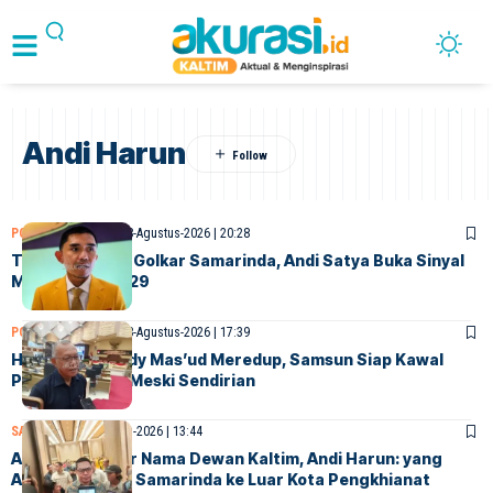
Andi Harun
POLITIK
SAMARINDA
8-Agustus-2026 | 20:28
Terpilih Pimpin Golkar Samarinda, Andi Satya Buka Sinyal
Maju Pilwali 2029
POLITIK
SAMARINDA
8-Agustus-2026 | 17:39
Hak Angket Rudy Mas’ud Meredup, Samsun Siap Kawal
Pemerintahan Meski Sendirian
SAMARINDA
8-Agustus-2026 | 13:44
Ancam Bongkar Nama Dewan Kaltim, Andi Harun: yang
Alihkan Bankeu Samarinda ke Luar Kota Pengkhianat