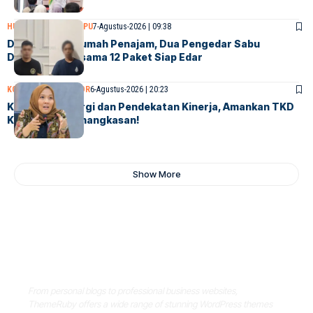
HUKUM & KRIMINAL
PPU
7-Agustus-2026 | 09:38
Digerebek di Rumah Penajam, Dua Pengedar Sabu
Ditangkap Bersama 12 Paket Siap Edar
KOLOM KONTRIBUTOR
6-Agustus-2026 | 20:23
Kokohkan Sinergi dan Pendekatan Kinerja, Amankan TKD
Kaltim dari Pemangkasan!
Show More
Where Niche Finds Its Perfect
WordPress Match
From personal blogs to professional business websites,
ThemeRuby offers a wide range of stunning WordPress themes