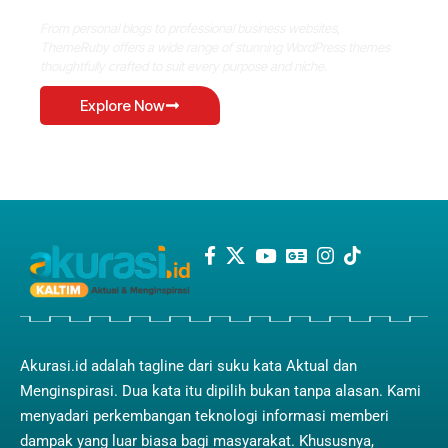
From personal blogs to professional business websites,
ThemeRuby offers a wide range of stunning WordPress themes
thoughtfully crafted to suit every purpose and niche.
Explore Now
Akurasi.id adalah tagline dari suku kata Aktual dan
Menginspirasi. Dua kata itu dipilih bukan tanpa alasan. Kami
menyadari perkembangan teknologi informasi memberi
dampak yang luar biasa bagi masyarakat. Khususnya,