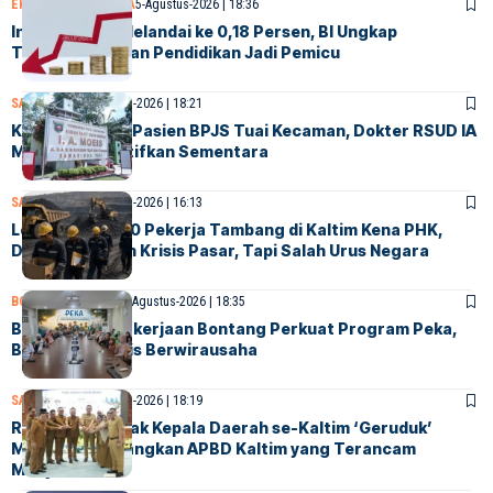
EKONOMI
SAMARINDA
5-Agustus-2026 | 18:36
Inflasi Kaltim Melandai ke 0,18 Persen, BI Ungkap
Transportasi dan Pendidikan Jadi Pemicu
SAMARINDA
5-Agustus-2026 | 18:21
Komentar Soal Pasien BPJS Tuai Kecaman, Dokter RSUD IA
Moeis Dinonaktifkan Sementara
SAMARINDA
5-Agustus-2026 | 16:13
Lebih dari 4.000 Pekerja Tambang di Kaltim Kena PHK,
DPRD: Ini Bukan Krisis Pasar, Tapi Salah Urus Negara
BONTANG
SOCIETY
4-Agustus-2026 | 18:35
BPJS Ketenagakerjaan Bontang Perkuat Program Peka,
Bekali Ahli Waris Berwirausaha
SAMARINDA
4-Agustus-2026 | 18:19
Rudy Mas’ud Ajak Kepala Daerah se-Kaltim ‘Geruduk’
Menkeu, Perjuangkan APBD Kaltim yang Terancam
Menyusut