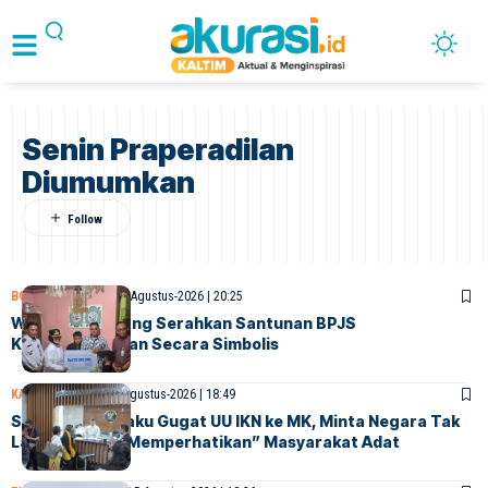
Senin Praperadilan
Diumumkan
BONTANG
SOCIETY
5-Agustus-2026 | 20:25
Walikota Bontang Serahkan Santunan BPJS
Ketenagakerjaan Secara Simbolis
KALTIM
NASIONAL
5-Agustus-2026 | 18:49
Suku Balik Sepaku Gugat UU IKN ke MK, Minta Negara Tak
Lagi Sekadar “Memperhatikan” Masyarakat Adat