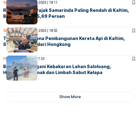
SAMARINDA
4-Agustus-2026 | 18:11
Realisasi DBH Pajak Samarinda Paling Rendah di Kaltim,
Baru Tembus 35,69 Persen
SAMARINDA
4-Agustus-2026 | 18:02
Tanggapi Wacana Pembangunan Kereta Api di Kaltim,
Samsun: APBD dari Hongkong
PPU
4-Agustus-2026 | 17:53
BPBD PPU Tangani Kebakaran Lahan Saloloang,
Hanguskan Semak dan Limbah Sabut Kelapa
Show More
Where Niche Finds Its Perfect
WordPress Match