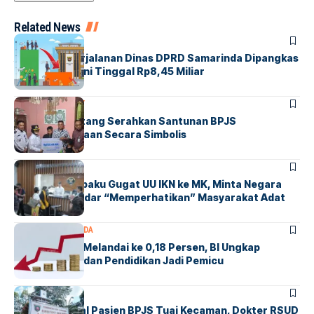
Related News
SAMARINDA
Anggaran Perjalanan Dinas DPRD Samarinda Dipangkas
Rp10 Miliar, Kini Tinggal Rp8,45 Miliar
BONTANG
SOCIETY
Walikota Bontang Serahkan Santunan BPJS
Ketenagakerjaan Secara Simbolis
KALTIM
NASIONAL
Suku Balik Sepaku Gugat UU IKN ke MK, Minta Negara
Tak Lagi Sekadar “Memperhatikan” Masyarakat Adat
EKONOMI
SAMARINDA
Inflasi Kaltim Melandai ke 0,18 Persen, BI Ungkap
Transportasi dan Pendidikan Jadi Pemicu
SAMARINDA
Komentar Soal Pasien BPJS Tuai Kecaman, Dokter RSUD