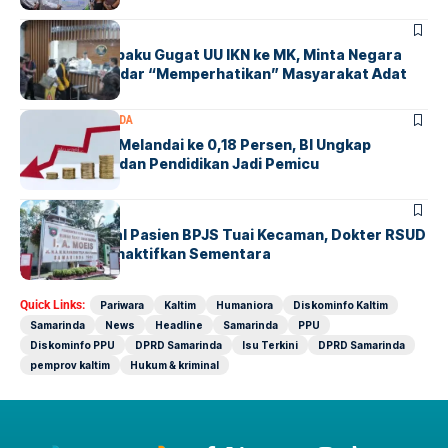
KALTIM
NASIONAL
Suku Balik Sepaku Gugat UU IKN ke MK, Minta Negara
Tak Lagi Sekadar “Memperhatikan” Masyarakat Adat
EKONOMI
SAMARINDA
Inflasi Kaltim Melandai ke 0,18 Persen, BI Ungkap
Transportasi dan Pendidikan Jadi Pemicu
SAMARINDA
Komentar Soal Pasien BPJS Tuai Kecaman, Dokter RSUD
IA Moeis Dinonaktifkan Sementara
Quick Links:
Pariwara
Kaltim
Humaniora
Diskominfo Kaltim
Samarinda
News
Headline
Samarinda
PPU
Diskominfo PPU
DPRD Samarinda
Isu Terkini
DPRD Samarinda
pemprov kaltim
Hukum & kriminal