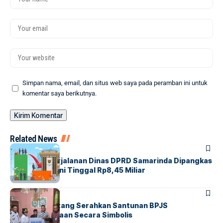
Simpan nama, email, dan situs web saya pada peramban ini untuk
komentar saya berikutnya.
Related News
SAMARINDA
Anggaran Perjalanan Dinas DPRD Samarinda Dipangkas
Rp10 Miliar, Kini Tinggal Rp8,45 Miliar
BONTANG
SOCIETY
Walikota Bontang Serahkan Santunan BPJS
Ketenagakerjaan Secara Simbolis