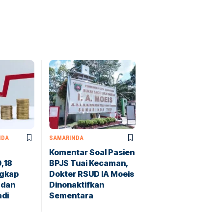
NDA
SAMARINDA
Komentar Soal Pasien
0,18
BPJS Tuai Kecaman,
ngkap
Dokter RSUD IA Moeis
 dan
Dinonaktifkan
adi
Sementara