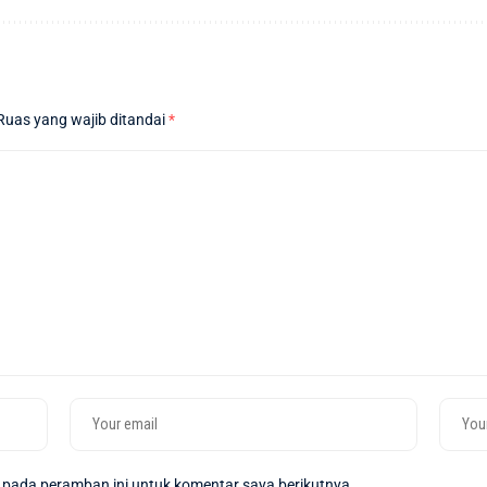
Ruas yang wajib ditandai
*
 pada peramban ini untuk komentar saya berikutnya.