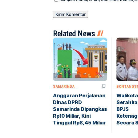
Related News
SAMARINDA
BONTANG
S
Anggaran Perjalanan
Walikot
Dinas DPRD
Serahka
Samarinda Dipangkas
BPJS
Rp10 Miliar, Kini
Ketenag
Tinggal Rp8,45 Miliar
Secara S