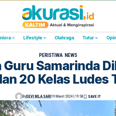
niora
Lifestyle
Olahraga
Tutur
Opin
PERISTIWA
NEWS
Guru Samarinda Dil
an 20 Kelas Ludes 
By
DEVI NILA SARI
19 Maret 2024 | 19:58