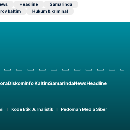
ews
Headline
Samarinda
rov kaltim
Hukum & kriminal
ora
Diskominfo Kaltim
Samarinda
News
Headline
mi
Kode Etik Jurnalistik
Pedoman Media Siber