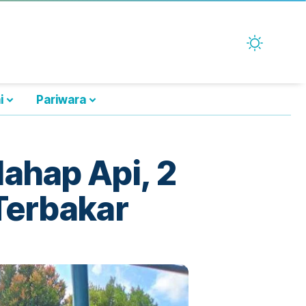
i
Pariwara
ahap Api, 2
Terbakar