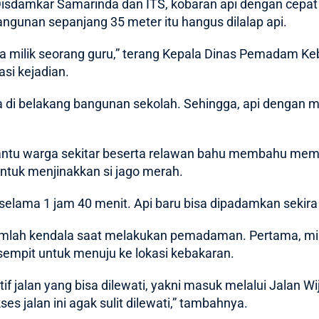
isdamkar Samarinda dan ITS, kobaran api dengan cepat
angunan sepanjang 35 meter itu hangus dilalap api.
uga milik seorang guru,” terang Kepala Dinas Pemadam K
asi kejadian.
da di belakang bangunan sekolah. Sehingga, api denga
ntu warga sekitar beserta relawan bahu membahu mem
tuk menjinakkan si jago merah.
ama 1 jam 40 menit. Api baru bisa dipadamkan sekira p
mlah kendala saat melakukan pemadaman. Pertama, mini
 sempit untuk menuju ke lokasi kebakaran.
if jalan yang bisa dilewati, yakni masuk melalui Jalan 
ses jalan ini agak sulit dilewati,” tambahnya.