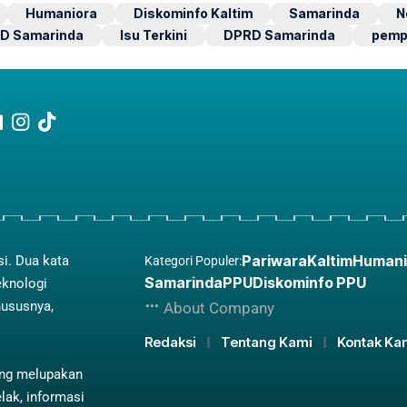
Humaniora
Diskominfo Kaltim
Samarinda
N
D Samarinda
Isu Terkini
DPRD Samarinda
pemp
Pariwara
Kaltim
Humani
si. Dua kata
Kategori Populer:
Samarinda
PPU
Diskominfo PPU
eknologi
hususnya,
About Company
Redaksi
Tentang Kami
Kontak Ka
ing melupakan
lak, informasi