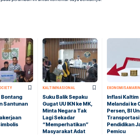
OCIETY
KALTIM
NASIONAL
EKONOMI
SAMARI
a Bontang
Suku Balik Sepaku
Inflasi Kaltim
n Santunan
Gugat UU IKN ke MK,
Melandai ke 
Minta Negara Tak
Persen, BI U
akerjaan
Lagi Sekadar
Transportasi
imbolis
“Memperhatikan”
Pendidikan J
Masyarakat Adat
Pemicu