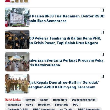
SAMARINDA
Komentar Soal Pasien BPJS Tuai Kecaman, Dokter RSUD
IA Moeis Dinonaktifkan Sementara
SAMARINDA
Lebih dari 4.000 Pekerja Tambang di Kaltim Kena PHK,
DPRD: Ini Bukan Krisis Pasar, Tapi Salah Urus Negara
BONTANG
SOCIETY
BPJS Ketenagakerjaan Bontang Perkuat Program Peka,
Bekali Ahli Waris Berwirausaha
SAMARINDA
Rudy Mas’ud Ajak Kepala Daerah se-Kaltim ‘Geruduk’
Menkeu, Perjuangkan APBD Kaltim yang Terancam
Menyusut
Quick Links:
Pariwara
Kaltim
Humaniora
Diskominfo Kaltim
Samarinda
News
Headline
Samarinda
PPU
Diskominfo PPU
DPRD Samarinda
Isu Terkini
DPRD Samarinda