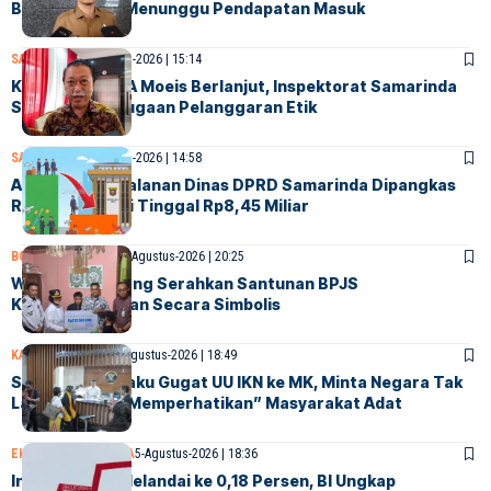
Belanja Masih Menunggu Pendapatan Masuk
SAMARINDA
6-Agustus-2026 | 15:14
Kasus Dokter IA Moeis Berlanjut, Inspektorat Samarinda
Siap Periksa Dugaan Pelanggaran Etik
SAMARINDA
6-Agustus-2026 | 14:58
Anggaran Perjalanan Dinas DPRD Samarinda Dipangkas
Rp10 Miliar, Kini Tinggal Rp8,45 Miliar
BONTANG
SOCIETY
5-Agustus-2026 | 20:25
Walikota Bontang Serahkan Santunan BPJS
Ketenagakerjaan Secara Simbolis
KALTIM
NASIONAL
5-Agustus-2026 | 18:49
Suku Balik Sepaku Gugat UU IKN ke MK, Minta Negara Tak
Lagi Sekadar “Memperhatikan” Masyarakat Adat
EKONOMI
SAMARINDA
5-Agustus-2026 | 18:36
Inflasi Kaltim Melandai ke 0,18 Persen, BI Ungkap