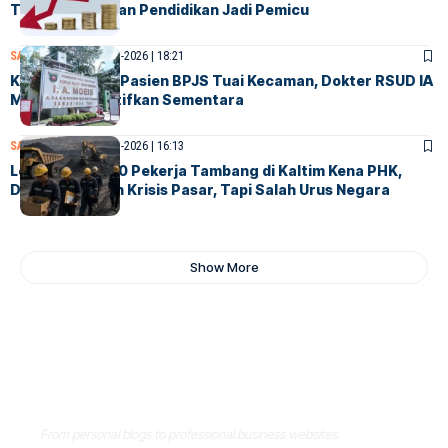
Transportasi dan Pendidikan Jadi Pemicu
SAMARINDA
5-Agustus-2026 | 18:21
Komentar Soal Pasien BPJS Tuai Kecaman, Dokter RSUD IA
Moeis Dinonaktifkan Sementara
SAMARINDA
5-Agustus-2026 | 16:13
Lebih dari 4.000 Pekerja Tambang di Kaltim Kena PHK,
DPRD: Ini Bukan Krisis Pasar, Tapi Salah Urus Negara
Show More
Where Niche Finds Its Perfect
WordPress Match
From personal blogs to professional business websites,