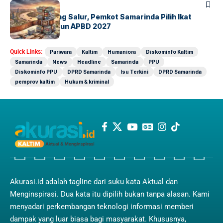
SAMARINDA
Trauma Kurang Salur, Pemkot Samarinda Pilih Ikat
Pinggang Susun APBD 2027
Quick Links:
Pariwara
Kaltim
Humaniora
Diskominfo Kaltim
Samarinda
News
Headline
Samarinda
PPU
Diskominfo PPU
DPRD Samarinda
Isu Terkini
DPRD Samarinda
pemprov kaltim
Hukum & kriminal
Akurasi.id adalah tagline dari suku kata Aktual dan
Menginspirasi. Dua kata itu dipilih bukan tanpa alasan. Kami
menyadari perkembangan teknologi informasi memberi
dampak yang luar biasa bagi masyarakat. Khususnya,