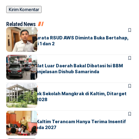
Related News
KALTIM
SAMARINDA
Gedung Pandurata RSUD AWS Diminta Buka Bertahap,
Minimal Lantai 1 dan 2
SAMARINDA
Kendaraan Pelat Luar Daerah Bakal Dibatasi Isi BBM
Subsidi? Ini Penjelasan Dishub Samarinda
KALTIM
SAMARINDA
Delapan Proyek Sekolah Mangkrak di Kaltim, Ditarget
Selesai pada 2028
KALTIM
SAMARINDA
Guru Swasta Kaltim Terancam Hanya Terima Insentif
Rp200 Ribu pada 2027