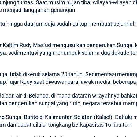
 kunjung tuntas. Saat musim hujan tiba, wilayah-wilayah 
lu menjadi langganan genangan.
tu hingga dua jam saja sudah cukup membuat sejumlah ti
r Kaltim Rudy Mas’ud
mengusulkan pengerukan Sungai 
tnya, sedimentasi yang menumpuk selama dua dekade te
sungai tidak dikeruk selama 20 tahun. Sedimentasi menum
ap,” ujar Rudy saat diwawancarai awak media, beberapa 
aan air di Belanda, di mana dataran wilayahnya bahkan
dan pengerukan sungai yang rutin, negara tersebut mampu 
ng Sungai Barito di Kalimantan Selatan (Kalsel). Dahulu
am dan dapat dilalui tongkang berkapasitas 16 ribu ton.