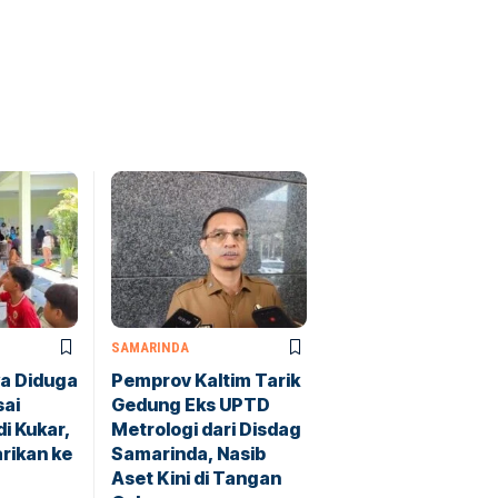
SAMARINDA
a Diduga
Pemprov Kaltim Tarik
sai
Gedung Eks UPTD
i Kukar,
Metrologi dari Disdag
rikan ke
Samarinda, Nasib
Aset Kini di Tangan