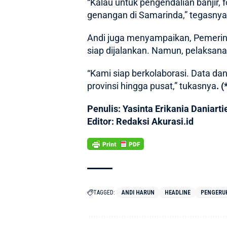
“Kalau untuk pengendalian banjir,
genangan di Samarinda,” tegasnya
Andi juga menyampaikan, Pemerint
siap dijalankan. Namun, pelaksan
“Kami siap berkolaborasi. Data da
provinsi hingga pusat,” tukasnya
. (
Penulis: Yasinta Erikania Daniarti
Editor: Redaksi Akurasi.id
TAGGED:
ANDI HARUN
HEADLINE
PENGERU