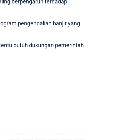
paling berpengaruh terhadap
rogram pengendalian banjir yang
, tentu butuh dukungan pemerintah