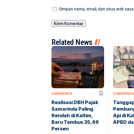
Simpan nama, email, dan situs web saya
Related News
SAMARINDA
SAMARINDA
Realisasi DBH Pajak
Tanggap
Samarinda Paling
Pembang
Rendah di Kaltim,
Api di K
Baru Tembus 35,69
APBD da
Persen