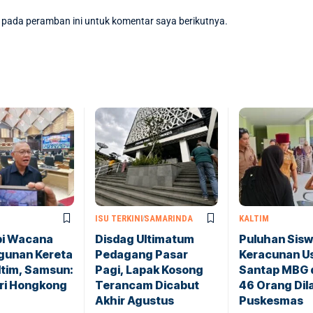
 pada peramban ini untuk komentar saya berikutnya.
ISU TERKINI
SAMARINDA
KALTIM
i Wacana
Disdag Ultimatum
Puluhan Sisw
unan Kereta
Pedagang Pasar
Keracunan U
altim, Samsun:
Pagi, Lapak Kosong
Santap MBG d
ri Hongkong
Terancam Dicabut
46 Orang Dila
Akhir Agustus
Puskesmas