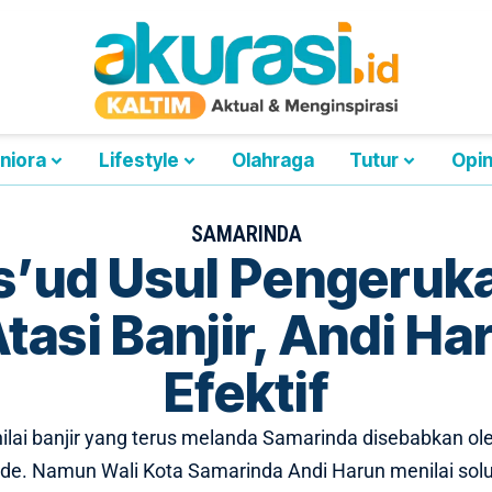
niora
Lifestyle
Olahraga
Tutur
Opin
SAMARINDA
’ud Usul Pengeruk
si Banjir, Andi Har
Efektif
ilai banjir yang terus melanda Samarinda disebabkan 
e. Namun Wali Kota Samarinda Andi Harun menilai solusi