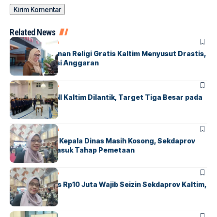
Related News
KALTIM
SAMARINDA
Kuota Perjalanan Religi Gratis Kaltim Menyusut Drastis,
Imbas Efisiensi Anggaran
KALTIM
SAMARINDA
Pengurus KONI Kaltim Dilantik, Target Tiga Besar pada
PON 2028
KALTIM
SAMARINDA
Belasan Kursi Kepala Dinas Masih Kosong, Sekdaprov
Kaltim: Kini Masuk Tahap Pemetaan
KALTIM
SAMARINDA
Belanja di Atas Rp10 Juta Wajib Seizin Sekdaprov Kaltim,
Ini Alasannya
SAMARINDA