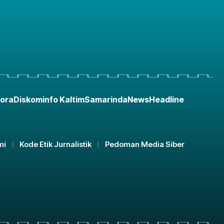
ora
Diskominfo Kaltim
Samarinda
News
Headline
mi
Kode Etik Jurnalistik
Pedoman Media Siber