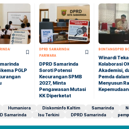
RINDA
DPRD SAMARINDA
BONTANG
DPRD B
PARIWARA
Winardi Tek
marinda
DPRD Samarinda
Kolaborasi O
Skema PGLP
Soroti Potensi
Akademisi, d
ekurangan
Kecurangan SPMB
Pemda dala
u
2027, Minta
Menyusun Ra
Pengawasan Mutasi
Kepemudaan
KK Diperketat
Humaniora
Diskominfo Kaltim
Samarinda
N
D Samarinda
Isu Terkini
DPRD Samarinda
pemp