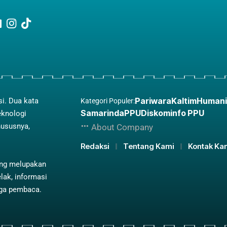
Pariwara
Kaltim
Humani
si. Dua kata
Kategori Populer:
Samarinda
PPU
Diskominfo PPU
eknologi
hususnya,
About Company
Redaksi
Tentang Kami
Kontak Ka
ing melupakan
lak, informasi
aga pembaca.