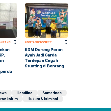
ONTANG
BONTANG
SOCIETY
ankan
KDM Dorong Peran
KP,
Ayah Jadi Garda
an
Terdepan Cegah
m
Stunting di Bontang
perda
ews
Headline
Samarinda
rov kaltim
Hukum & kriminal