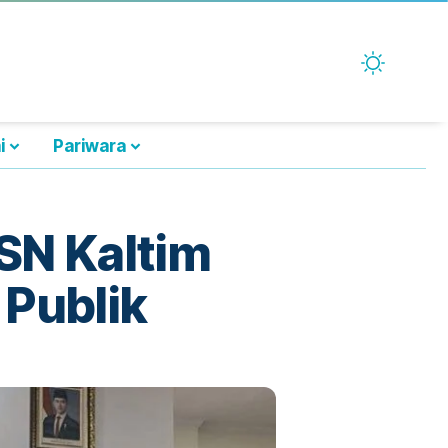
i
Pariwara
SN Kaltim
 Publik