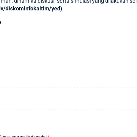
aman, dinamika diskusi, serta simulasi yang dilakukan
dv/diskominfokaltim/yed)
e