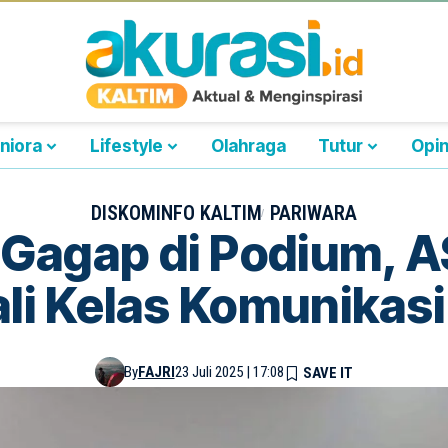
niora
Lifestyle
Olahraga
Tutur
Opin
DISKOMINFO KALTIM
PARIWARA
 Gagap di Podium, A
li Kelas Komunikasi
By
FAJRI
23 Juli 2025 | 17:08