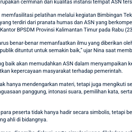
pakan cerminan dari kualitas instansi tempat ASN ters
 memfasilitasi pelatihan melalui kegiatan Bimbingan Tek
ta yang terdiri dari pranata humas dan ASN yang berkompe
 Kantor BPSDM Provinsi Kalimantan Timur pada Rabu (2
 harus benar-benar memanfaatkan ilmu yang diberikan ole
blik dituntut untuk semakin baik,” ujar Nina saat mem
yang baik akan memudahkan ASN dalam menyampaikan k
katkan kepercayaan masyarakat terhadap pemerintah.
dak hanya mendengarkan materi, tetapi juga mengikuti s
nguasaan panggung, intonasi suara, pemilihan kata, ser
p para peserta tidak hanya hadir secara simbolis, tetapi
ng ahli di bidangnya.