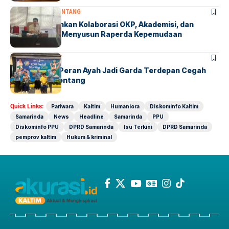
BONTANG
DPRD BONTANG
Winardi Tekankan Kolaborasi OKP, Akademisi, dan
Pemda dalam Menyusun Raperda Kepemudaan
BONTANG
SOCIETY
KDM Dorong Peran Ayah Jadi Garda Terdepan Cegah
Stunting di Bontang
Quick Links:
Pariwara
Kaltim
Humaniora
Diskominfo Kaltim
Samarinda
News
Headline
Samarinda
PPU
Diskominfo PPU
DPRD Samarinda
Isu Terkini
DPRD Samarinda
pemprov kaltim
Hukum & kriminal