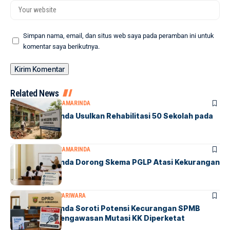
Simpan nama, email, dan situs web saya pada peramban ini untuk
komentar saya berikutnya.
Related News
DPRD SAMARINDA
SAMARINDA
DPRD Samarinda Usulkan Rehabilitasi 50 Sekolah pada
2027
DPRD SAMARINDA
SAMARINDA
DPRD Samarinda Dorong Skema PGLP Atasi Kekurangan
500 Guru
DPRD SAMARINDA
PARIWARA
DPRD Samarinda Soroti Potensi Kecurangan SPMB
2027, Minta Pengawasan Mutasi KK Diperketat