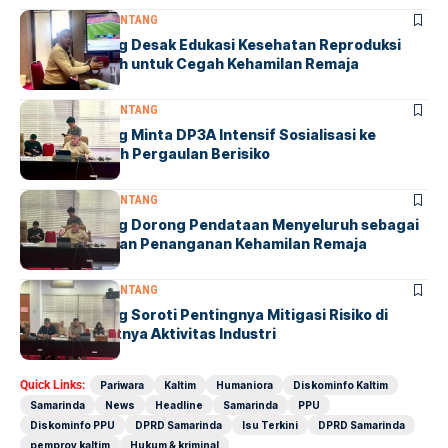
BONTANG
DPRD BONTANG
DPRD Bontang Desak Edukasi Kesehatan Reproduksi
Masuk Sekolah untuk Cegah Kehamilan Remaja
BONTANG
DPRD BONTANG
DPRD Bontang Minta DP3A Intensif Sosialisasi ke
Sekolah Cegah Pergaulan Berisiko
BONTANG
DPRD BONTANG
DPRD Bontang Dorong Pendataan Menyeluruh sebagai
Dasar Kebijakan Penanganan Kehamilan Remaja
BONTANG
DPRD BONTANG
DPRD Bontang Soroti Pentingnya Mitigasi Risiko di
Tengah Pesatnya Aktivitas Industri
Quick Links:
Pariwara
Kaltim
Humaniora
Diskominfo Kaltim
Samarinda
News
Headline
Samarinda
PPU
Diskominfo PPU
DPRD Samarinda
Isu Terkini
DPRD Samarinda
pemprov kaltim
Hukum & kriminal