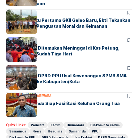
Ketenagakerjaan
PARIWARA
SOCIETY
Peletakan Batu Pertama GKII Geleo Baru, Ekti Tekankan
Gereja Pusat Penguatan Moral dan Keimanan
PERISTIWA
PPU
Penjual Sayur Ditemukan Meninggal di Kos Petung,
Diperkirakan Sudah Tiga Hari
KALTIM
PPU
Ketua Komisi I DPRD PPU Usul Kewenangan SPMB SMA
Dikembalikan ke Kabupaten/Kota
DPRD SAMARINDA
PARIWARA
DPRD Samarinda Siap Fasilitasi Keluhan Orang Tua
Terkait SPMB
Quick Links:
Pariwara
Kaltim
Humaniora
Diskominfo Kaltim
Samarinda
News
Headline
Samarinda
PPU
Diskominfo PPU
DPRD Samarinda
Isu Terkini
DPRD Samarinda