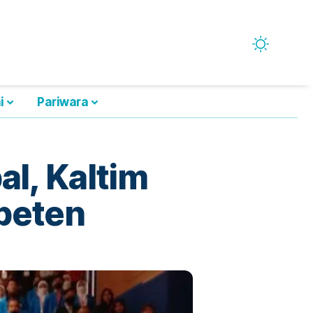
i
Pariwara
l, Kaltim
peten