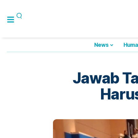
News
Huma
Jawab Ta
Haru