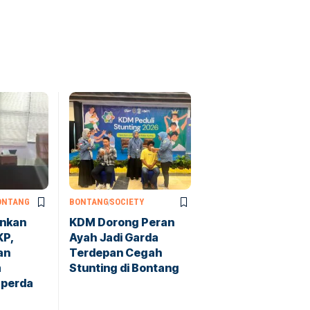
ONTANG
BONTANG
SOCIETY
ankan
KDM Dorong Peran
KP,
Ayah Jadi Garda
an
Terdepan Cegah
m
Stunting di Bontang
perda