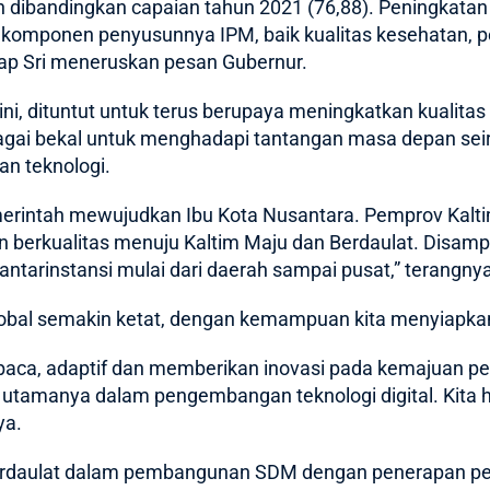
n dibandingkan capaian tahun 2021 (76,88). Peningkatan
a komponen penyusunnya IPM, baik kualitas kesehatan, 
kap Sri meneruskan pesan Gubernur.
 ini, dituntut untuk terus berupaya meningkatkan kualit
agai bekal untuk menghadapi tantangan masa depan s
n teknologi.
emerintah mewujudkan Ibu Kota Nusantara. Pemprov Kal
n berkualitas menuju Kaltim Maju dan Berdaulat. Disamp
antarinstansi mulai dari daerah sampai pusat,” terangnya
lobal semakin ketat, dengan kemampuan kita menyiapka
aca, adaptif dan memberikan inovasi pada kemajuan pen
i utamanya dalam pengembangan teknologi digital. Kita 
ya.
erdaulat dalam pembangunan SDM dengan penerapan pen