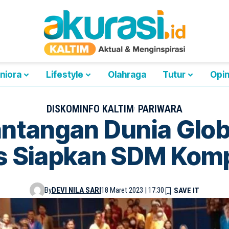
niora
Lifestyle
Olahraga
Tutur
Opin
DISKOMINFO KALTIM
PARIWARA
ntangan Dunia Globa
s Siapkan SDM Kom
By
DEVI NILA SARI
18 Maret 2023 | 17:30