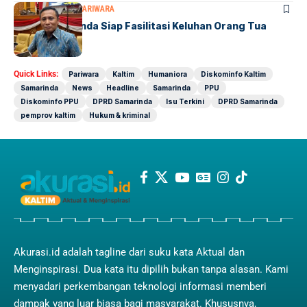
DPRD SAMARINDA
PARIWARA
DPRD Samarinda Siap Fasilitasi Keluhan Orang Tua
Terkait SPMB
Quick Links:
Pariwara
Kaltim
Humaniora
Diskominfo Kaltim
Samarinda
News
Headline
Samarinda
PPU
Diskominfo PPU
DPRD Samarinda
Isu Terkini
DPRD Samarinda
pemprov kaltim
Hukum & kriminal
Akurasi.id adalah tagline dari suku kata Aktual dan
Menginspirasi. Dua kata itu dipilih bukan tanpa alasan. Kami
menyadari perkembangan teknologi informasi memberi
dampak yang luar biasa bagi masyarakat. Khususnya,