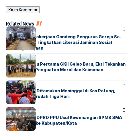
Related News
BONTANG
SOCIETY
BPJS Ketenagakerjaan Gandeng Pengurus Gereja Se-
Kota Bontang Tingkatkan Literasi Jaminan Sosial
Ketenagakerjaan
PARIWARA
SOCIETY
Peletakan Batu Pertama GKII Geleo Baru, Ekti Tekankan
Gereja Pusat Penguatan Moral dan Keimanan
PERISTIWA
PPU
Penjual Sayur Ditemukan Meninggal di Kos Petung,
Diperkirakan Sudah Tiga Hari
KALTIM
PPU
Ketua Komisi I DPRD PPU Usul Kewenangan SPMB SMA
Dikembalikan ke Kabupaten/Kota