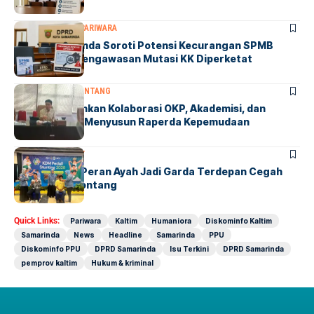
DPRD SAMARINDA
PARIWARA
DPRD Samarinda Soroti Potensi Kecurangan SPMB
2027, Minta Pengawasan Mutasi KK Diperketat
BONTANG
DPRD BONTANG
Winardi Tekankan Kolaborasi OKP, Akademisi, dan
Pemda dalam Menyusun Raperda Kepemudaan
BONTANG
SOCIETY
KDM Dorong Peran Ayah Jadi Garda Terdepan Cegah
Stunting di Bontang
Quick Links:
Pariwara
Kaltim
Humaniora
Diskominfo Kaltim
Samarinda
News
Headline
Samarinda
PPU
Diskominfo PPU
DPRD Samarinda
Isu Terkini
DPRD Samarinda
pemprov kaltim
Hukum & kriminal