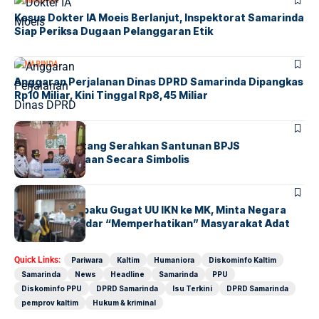
SAMARINDA
Kasus Dokter IA Moeis Berlanjut, Inspektorat Samarinda
Siap Periksa Dugaan Pelanggaran Etik
SAMARINDA
Anggaran Perjalanan Dinas DPRD Samarinda Dipangkas
Rp10 Miliar, Kini Tinggal Rp8,45 Miliar
BONTANG
SOCIETY
Walikota Bontang Serahkan Santunan BPJS
Ketenagakerjaan Secara Simbolis
KALTIM
NASIONAL
Suku Balik Sepaku Gugat UU IKN ke MK, Minta Negara
Tak Lagi Sekadar “Memperhatikan” Masyarakat Adat
Quick Links:
Pariwara
Kaltim
Humaniora
Diskominfo Kaltim
Samarinda
News
Headline
Samarinda
PPU
Diskominfo PPU
DPRD Samarinda
Isu Terkini
DPRD Samarinda
pemprov kaltim
Hukum & kriminal