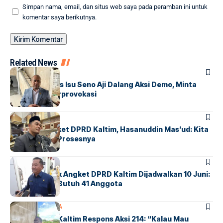
Simpan nama, email, dan situs web saya pada peramban ini untuk
komentar saya berikutnya.
Related News
POLITIK
Gerindra Tepis Isu Seno Aji Dalang Aksi Demo, Minta
Publik Tak Terprovokasi
POLITIK
Soal Hak Angket DPRD Kaltim, Hasanuddin Mas’ud: Kita
Tunggu Saja Prosesnya
POLITIK
Paripurna Hak Angket DPRD Kaltim Dijadwalkan 10 Juni:
Pelaksanaan Butuh 41 Anggota
POLITIK
SAMARINDA
Golkar DPRD Kaltim Respons Aksi 214: “Kalau Mau