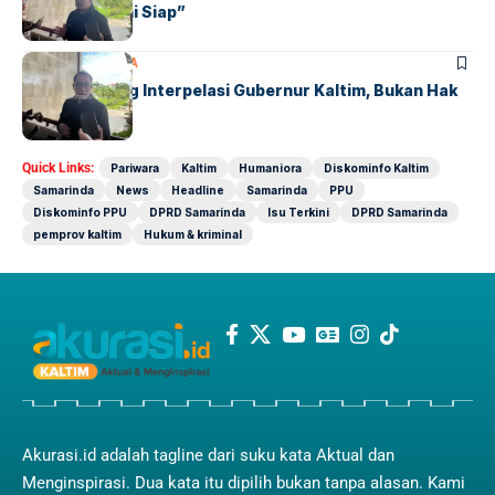
Audiensi, Kami Siap”
POLITIK
SAMARINDA
Golkar Dorong Interpelasi Gubernur Kaltim, Bukan Hak
Angket
Quick Links:
Pariwara
Kaltim
Humaniora
Diskominfo Kaltim
Samarinda
News
Headline
Samarinda
PPU
Diskominfo PPU
DPRD Samarinda
Isu Terkini
DPRD Samarinda
pemprov kaltim
Hukum & kriminal
Akurasi.id adalah tagline dari suku kata Aktual dan
Menginspirasi. Dua kata itu dipilih bukan tanpa alasan. Kami