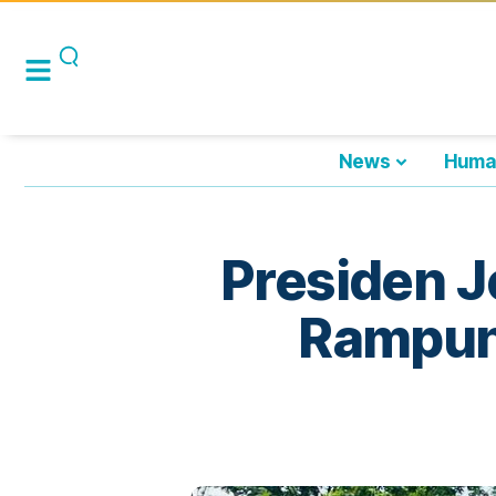
News
Huma
Presiden J
Rampun