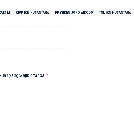
KALTIM
KIPP IKN NUSANTARA
PRESIDEN JOKO WIDODO
TOL IKN NUSANTARA
Ruas yang wajib ditandai
*