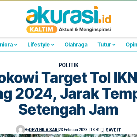
niora
Lifestyle
Olahraga
Tutur
Opin
POLITIK
okowi Target Tol IK
g 2024, Jarak Temp
Setengah Jam
By
DEVI NILA SARI
23 Februari 2023 | 13:41