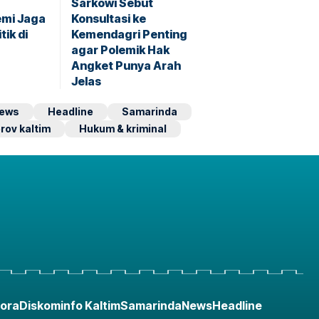
Sarkowi Sebut
emi Jaga
Konsultasi ke
tik di
Kemendagri Penting
agar Polemik Hak
Angket Punya Arah
Jelas
ews
Headline
Samarinda
rov kaltim
Hukum & kriminal
ora
Diskominfo Kaltim
Samarinda
News
Headline