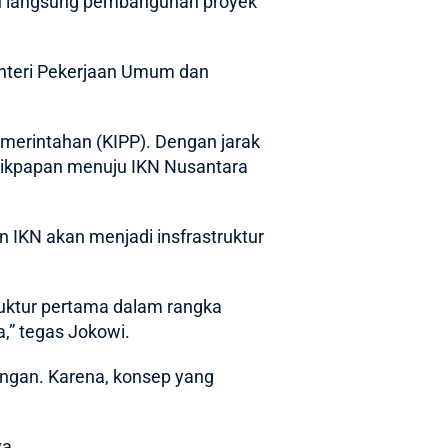
njau langsung pembangunan proyek
nteri Pekerjaan Umum dan
merintahan (KIPP). Dengan jarak
alikpapan menuju
IKN Nusantara
 IKN akan menjadi insfrastruktur
ruktur pertama dalam rangka
,” tegas Jokowi.
ungan. Karena, konsep yang
ya.