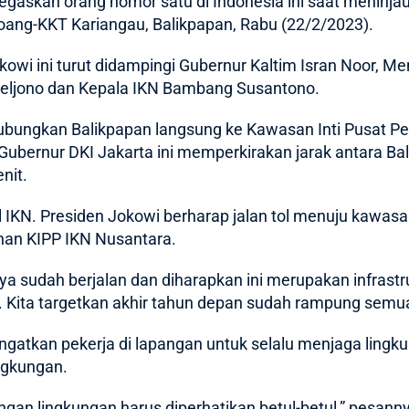
ditegaskan orang nomor satu di Indonesia ini saat meni
ang-KKT Kariangau, Balikpapan, Rabu (22/2/2023).
kowi ini turut didampingi
Gubernur Kaltim Isran Noor
, Me
eljono dan Kepala IKN Bambang Susantono.
ubungkan Balikpapan langsung ke Kawasan Inti Pusat Pe
 Gubernur DKI Jakarta ini memperkirakan jarak antara B
nit.
IKN. Presiden Jokowi berharap jalan tol menuju kawasan
an KIPP IKN Nusantara.
ya sudah berjalan dan diharapkan ini merupakan infrast
Kita targetkan akhir tahun depan sudah rampung semua
ngatkan pekerja di lapangan untuk selalu menjaga lingk
ingkungan.
ngan lingkungan harus diperhatikan betul-betul,” pesann