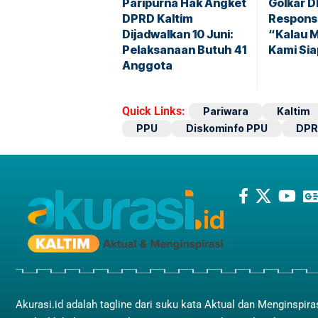
Paripurna Hak Angket
Golkar D
DPRD Kaltim
Respons 
Dijadwalkan 10 Juni:
“Kalau M
Pelaksanaan Butuh 41
Kami Sia
Anggota
Quick Links:
Pariwara
Kaltim
PPU
Diskominfo PPU
DPR
Akurasi.id adalah tagline dari suku kata Aktual dan Menginspira