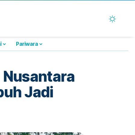
i
Pariwara
N Nusantara
uh Jadi