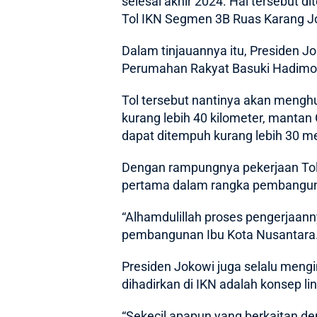
selesai akhir 2024. Hal tersebut 
Tol IKN Segmen 3B Ruas Karang Jo
Dalam tinjauannya itu, Presiden Jo
Perumahan Rakyat Basuki Hadimo
Tol tersebut nantinya akan mengh
kurang lebih 40 kilometer, mantan
dapat ditempuh kurang lebih 30 me
Dengan rampungnya pekerjaan Tol 
pertama dalam rangka pembangun
“Alhamdulillah proses pengerjaann
pembangunan Ibu Kota Nusantara. 
Presiden Jokowi juga selalu mengi
dihadirkan di IKN adalah konsep l
“Sekecil apapun yang berkaitan de