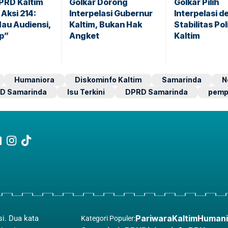
PRD Kaltim
Golkar Dorong
Golkar Pilih
Aksi 214:
Interpelasi Gubernur
Interpelasi d
au Audiensi,
Kaltim, Bukan Hak
Stabilitas Poli
p”
Angket
Kaltim
Humaniora
Diskominfo Kaltim
Samarinda
N
D Samarinda
Isu Terkini
DPRD Samarinda
pemp
Pariwara
Kaltim
Humani
si. Dua kata
Kategori Populer: