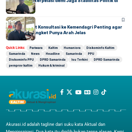
Golkar Pilih Interpelasi demi Jaga Stabilitas Politik di
Kaltim
POLITIK
Sarkowi Sebut Konsultasi ke Kemendagri Penting agar
Polemik Hak Angket Punya Arah Jelas
Quick Links:
Pariwara
Kaltim
Humaniora
Diskominfo Kaltim
Samarinda
News
Headline
Samarinda
PPU
Diskominfo PPU
DPRD Samarinda
Isu Terkini
DPRD Samarinda
pemprov kaltim
Hukum & kriminal
Akurasi.id adalah tagline dari suku kata Aktual dan
Menginspirasi. Dua kata itu dipilih bukan tanpa alasan. Kami