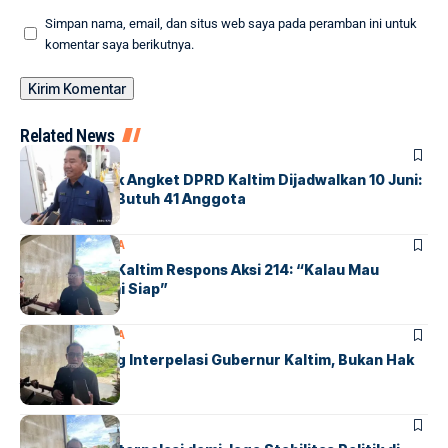
Simpan nama, email, dan situs web saya pada peramban ini untuk
komentar saya berikutnya.
Related News
POLITIK
Paripurna Hak Angket DPRD Kaltim Dijadwalkan 10 Juni:
Pelaksanaan Butuh 41 Anggota
POLITIK
SAMARINDA
Golkar DPRD Kaltim Respons Aksi 214: “Kalau Mau
Audiensi, Kami Siap”
POLITIK
SAMARINDA
Golkar Dorong Interpelasi Gubernur Kaltim, Bukan Hak
Angket
POLITIK