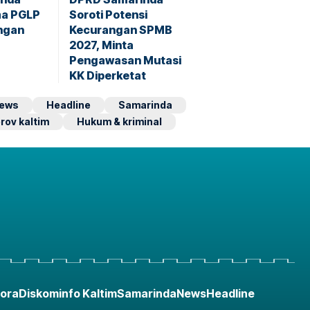
ma PGLP
Soroti Potensi
ngan
Kecurangan SPMB
2027, Minta
Pengawasan Mutasi
KK Diperketat
ews
Headline
Samarinda
rov kaltim
Hukum & kriminal
ora
Diskominfo Kaltim
Samarinda
News
Headline