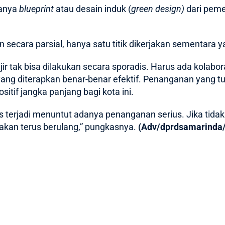
danya
blueprint
atau desain induk (
green design)
dari peme
n secara parsial, hanya satu titik dikerjakan sementara ya
r tak bisa dilakukan secara sporadis. Harus ada kolabor
yang diterapkan benar-benar efektif. Penanganan yang tun
tif jangka panjang bagi kota ini.
us terjadi menuntut adanya penanganan serius. Jika tida
 akan terus berulang,” pungkasnya.
(Adv/dprdsamarinda/