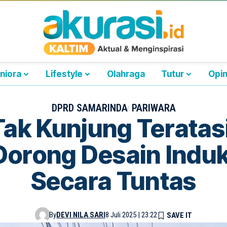
niora
Lifestyle
Olahraga
Tutur
Opin
DPRD SAMARINDA
PARIWARA
 Tak Kunjung Teratas
orong Desain Induk 
Secara Tuntas
By
DEVI NILA SARI
8 Juli 2025 | 23:22