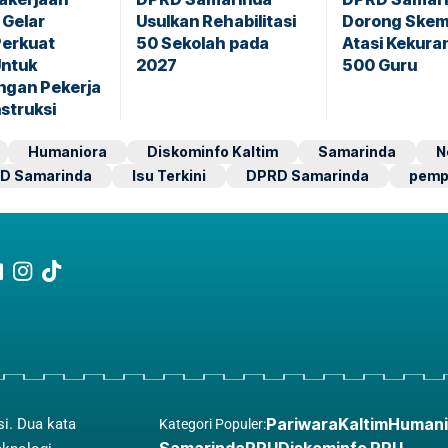
 Gelar
Usulkan Rehabilitasi
Dorong Ske
Perkuat
50 Sekolah pada
Atasi Kekura
Untuk
2027
500 Guru
ngan Pekerja
struksi
Humaniora
Diskominfo Kaltim
Samarinda
N
D Samarinda
Isu Terkini
DPRD Samarinda
pemp
Pariwara
Kaltim
Humani
si. Dua kata
Kategori Populer: