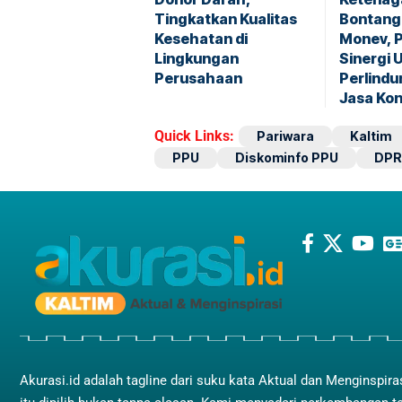
Tingkatkan Kualitas
Bontang
Kesehatan di
Monev, 
Lingkungan
Sinergi 
Perusahaan
Perlindu
Jasa Kon
Quick Links:
Pariwara
Kaltim
PPU
Diskominfo PPU
DPR
Akurasi.id adalah tagline dari suku kata Aktual dan Menginspira