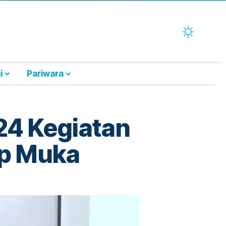
i
Pariwara
24 Kegiatan
ap Muka