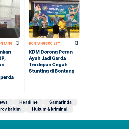
ONTANG
BONTANG
SOCIETY
ankan
KDM Dorong Peran
KP,
Ayah Jadi Garda
an
Terdepan Cegah
m
Stunting di Bontang
perda
ews
Headline
Samarinda
rov kaltim
Hukum & kriminal