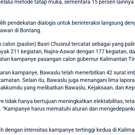
 melalui metode tatap muka, sementara 15 persen lainn
lih pendekatan dialogis untuk berinteraksi langsung de
awan di Bontang.
calon (paslon) Basri Chusnul tercatat sebagai yang pali
nyak 211 kegiatan, Najira-Aswar dengan 177 kegiatan, d
iatan kampanye pasangan calon gubernur Kalimantan Ti
an kampanye, Bawaslu telah menerbitkan 42 surat imba
ecamatan. Selain itu, Bawaslu juga menangani lima lapor
 Gakkumdu yang melibatkan Bawaslu, Kejaksaan, dan Kepo
idak hanya bertujuan meningkatkan elektabilitas, teta
t. “Kampanye harus mematuhi aturan dan mengedepankan ni
h dengan intensitas kampanye tertinggi kedua di Kalima