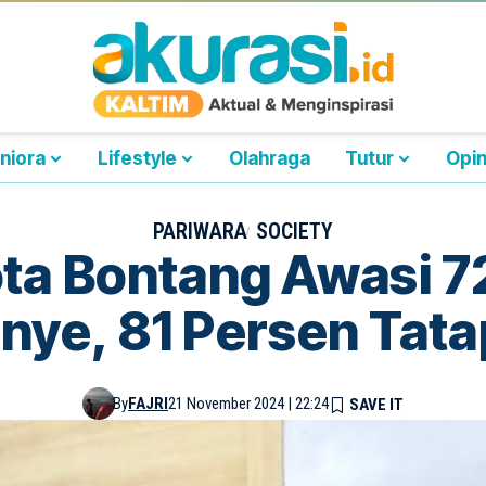
niora
Lifestyle
Olahraga
Tutur
Opin
PARIWARA
SOCIETY
ta Bontang Awasi 7
ye, 81 Persen Tat
By
FAJRI
21 November 2024 | 22:24