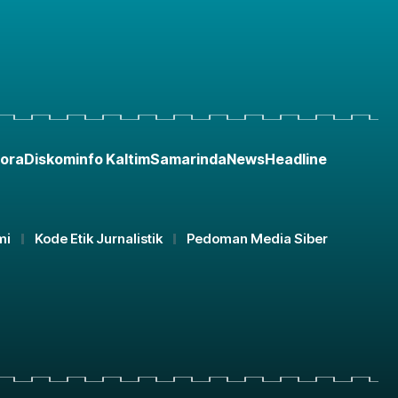
ora
Diskominfo Kaltim
Samarinda
News
Headline
mi
Kode Etik Jurnalistik
Pedoman Media Siber