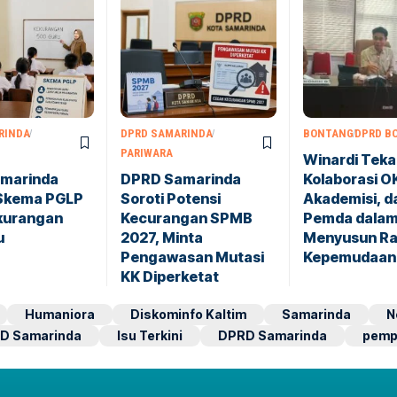
RINDA
DPRD SAMARINDA
BONTANG
DPRD B
PARIWARA
Winardi Tek
marinda
DPRD Samarinda
Kolaborasi O
Skema PGLP
Soroti Potensi
Akademisi, d
ekurangan
Kecurangan SPMB
Pemda dala
u
2027, Minta
Menyusun Ra
Pengawasan Mutasi
Kepemudaan
KK Diperketat
Humaniora
Diskominfo Kaltim
Samarinda
N
D Samarinda
Isu Terkini
DPRD Samarinda
pemp