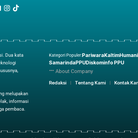
Pariwara
Kaltim
Humani
si. Dua kata
Kategori Populer:
Samarinda
PPU
Diskominfo PPU
eknologi
hususnya,
About Company
Redaksi
Tentang Kami
Kontak Ka
ing melupakan
lak, informasi
aga pembaca.