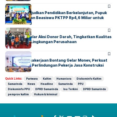
BONTANG
SOCIETY
Komitmen Wujudkan Pendidikan Berkelanjutan, Pupuk
Kaltim Salurkan Beasiswa PKTPP Rp4,6 Miliar untuk
Anak Bontang
BONTANG
SOCIETY
PAMA INDO Gelar Aksi Donor Darah, Tingkatkan Kualitas
Kesehatan di Lingkungan Perusahaan
BONTANG
SOCIETY
BPJS Ketenagakerjaan Bontang Gelar Monev, Perkuat
Sinergi Untuk Perlindungan Pekerja Jasa Konstruksi
Quick Links:
Pariwara
Kaltim
Humaniora
Diskominfo Kaltim
Samarinda
News
Headline
Samarinda
PPU
Diskominfo PPU
DPRD Samarinda
Isu Terkini
DPRD Samarinda
pemprov kaltim
Hukum & kriminal