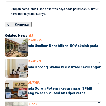
Simpan nama, email, dan situs web saya pada peramban ini untuk
komentar saya berikutnya.
Related News
DPRD SAMARINDA
SAMARINDA
DPRD Samarinda Usulkan Rehabilitasi 50 Sekolah pada
2027
DPRD SAMARINDA
SAMARINDA
DPRD Samarinda Dorong Skema PGLP Atasi Kekurangan
500 Guru
DPRD SAMARINDA
PARIWARA
DPRD Samarinda Soroti Potensi Kecurangan SPMB
2027, Minta Pengawasan Mutasi KK Diperketat
BONTANG
DPRD BONTANG