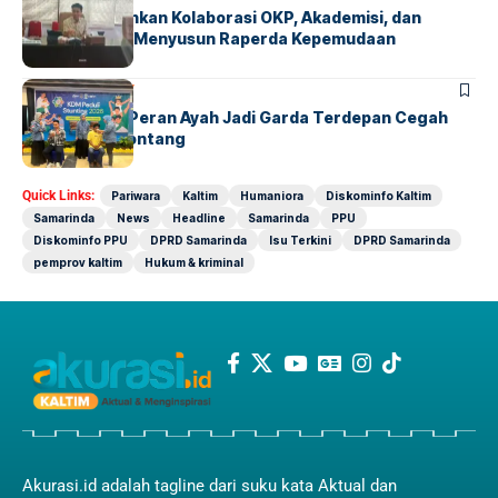
Winardi Tekankan Kolaborasi OKP, Akademisi, dan
Pemda dalam Menyusun Raperda Kepemudaan
BONTANG
SOCIETY
KDM Dorong Peran Ayah Jadi Garda Terdepan Cegah
Stunting di Bontang
Quick Links:
Pariwara
Kaltim
Humaniora
Diskominfo Kaltim
Samarinda
News
Headline
Samarinda
PPU
Diskominfo PPU
DPRD Samarinda
Isu Terkini
DPRD Samarinda
pemprov kaltim
Hukum & kriminal
Akurasi.id adalah tagline dari suku kata Aktual dan