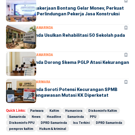
BONTANG
SOCIETY
BPJS Ketenagakerjaan Bontang Gelar Monev, Perkuat
Sinergi Untuk Perlindungan Pekerja Jasa Konstruksi
DPRD SAMARINDA
SAMARINDA
DPRD Samarinda Usulkan Rehabilitasi 50 Sekolah pada
2027
DPRD SAMARINDA
SAMARINDA
DPRD Samarinda Dorong Skema PGLP Atasi Kekurangan
500 Guru
DPRD SAMARINDA
PARIWARA
DPRD Samarinda Soroti Potensi Kecurangan SPMB
2027, Minta Pengawasan Mutasi KK Diperketat
Quick Links:
Pariwara
Kaltim
Humaniora
Diskominfo Kaltim
Samarinda
News
Headline
Samarinda
PPU
Diskominfo PPU
DPRD Samarinda
Isu Terkini
DPRD Samarinda
pemprov kaltim
Hukum & kriminal