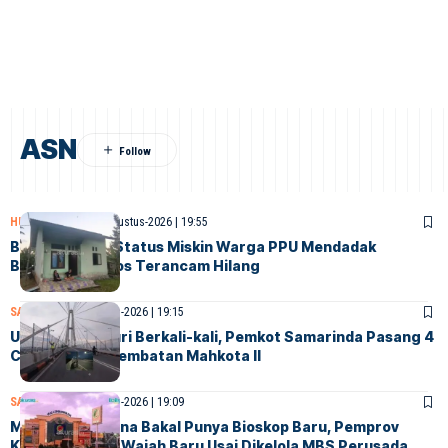
ASN
HUMANIORA
PPU
7-Agustus-2026 | 19:55
Belum Didata, Status Miskin Warga PPU Mendadak
Berubah, Bansos Terancam Hilang
SAMARINDA
7-Agustus-2026 | 19:15
Usai Kabel Dicuri Berkali-kali, Pemkot Samarinda Pasang 4
CCTV Baru di Jembatan Mahkota II
SAMARINDA
7-Agustus-2026 | 19:09
Mall Lembuswana Bakal Punya Bioskop Baru, Pemprov
Kaltim Siapkan Wajah Baru Usai Dikelola MBS Perusada