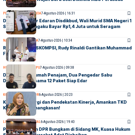
PENDIDIKAN
SAMARINDA
7-Agustus-2026 | 16:31
Diduga Langgar Edaran Disdikbud, Wali Murid SMA Negeri 1
Samarinda Mengaku Bayar Rp1,4 Juta untuk Seragam
NASIONAL
SAMARINDA
7-Agustus-2026 | 10:34
Resmi Pimpin ASKOMPSI, Rudy Rinaldi Gantikan Muhammad
Faisal
HUKUM & KRIMINAL
PPU
7-Agustus-2026 | 09:38
Digerebek di Rumah Penajam, Dua Pengedar Sabu
Ditangkap Bersama 12 Paket Siap Edar
KOLOM KONTRIBUTOR
6-Agustus-2026 | 20:23
Kokohkan Sinergi dan Pendekatan Kinerja, Amankan TKD
Kaltim dari Pemangkasan!
LINGKUNGAN
NASIONAL
6-Agustus-2026 | 19:40
Pemerintah dan DPR Bungkam di Sidang MK, Kuasa Hukum
Sebut Hak Masyarakat Adat Diabaikan