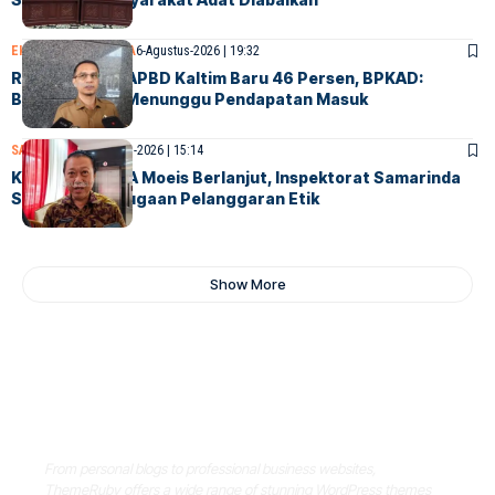
EKONOMI
SAMARINDA
6-Agustus-2026 | 19:32
Realisasi Fisik APBD Kaltim Baru 46 Persen, BPKAD:
Belanja Masih Menunggu Pendapatan Masuk
SAMARINDA
6-Agustus-2026 | 15:14
Kasus Dokter IA Moeis Berlanjut, Inspektorat Samarinda
Siap Periksa Dugaan Pelanggaran Etik
Show More
Where Niche Finds Its Perfect
WordPress Match
From personal blogs to professional business websites,
ThemeRuby offers a wide range of stunning WordPress themes