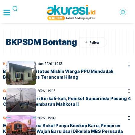
BKPSDM Bontang
HUMANIORA
PPU
7-Agustus-2026 | 19:55
Belum Didata, Status Miskin Warga PPU Mendadak
Berubah, Bansos Terancam Hilang
SAMARINDA
7-Agustus-2026 | 19:15
Usai Kabel Dicuri Berkali-kali, Pemkot Samarinda Pasang 4
CCTV Baru di Jembatan Mahkota II
SAMARINDA
7-Agustus-2026 | 19:09
Mall Lembuswana Bakal Punya Bioskop Baru, Pemprov
Kaltim Siapkan Wajah Baru Usai Dikelola MBS Perusada