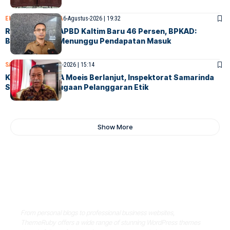
EKONOMI
SAMARINDA
6-Agustus-2026 | 19:32
Realisasi Fisik APBD Kaltim Baru 46 Persen, BPKAD:
Belanja Masih Menunggu Pendapatan Masuk
SAMARINDA
6-Agustus-2026 | 15:14
Kasus Dokter IA Moeis Berlanjut, Inspektorat Samarinda
Siap Periksa Dugaan Pelanggaran Etik
Show More
Where Niche Finds Its Perfect
WordPress Match
From personal blogs to professional business websites,
ThemeRuby offers a wide range of stunning WordPress themes