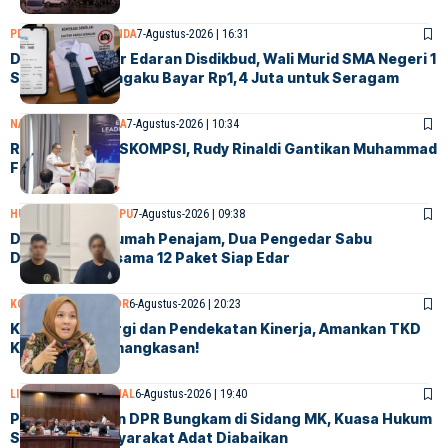
PENDIDIKAN
SAMARINDA
7-Agustus-2026 | 16:31
Diduga Langgar Edaran Disdikbud, Wali Murid SMA Negeri 1
Samarinda Mengaku Bayar Rp1,4 Juta untuk Seragam
NASIONAL
SAMARINDA
7-Agustus-2026 | 10:34
Resmi Pimpin ASKOMPSI, Rudy Rinaldi Gantikan Muhammad
Faisal
HUKUM & KRIMINAL
PPU
7-Agustus-2026 | 09:38
Digerebek di Rumah Penajam, Dua Pengedar Sabu
Ditangkap Bersama 12 Paket Siap Edar
KOLOM KONTRIBUTOR
6-Agustus-2026 | 20:23
Kokohkan Sinergi dan Pendekatan Kinerja, Amankan TKD
Kaltim dari Pemangkasan!
LINGKUNGAN
NASIONAL
6-Agustus-2026 | 19:40
Pemerintah dan DPR Bungkam di Sidang MK, Kuasa Hukum
Sebut Hak Masyarakat Adat Diabaikan