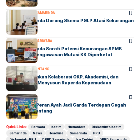
DPRD SAMARINDA
SAMARINDA
DPRD Samarinda Dorong Skema PGLP Atasi Kekurangan
500 Guru
DPRD SAMARINDA
PARIWARA
DPRD Samarinda Soroti Potensi Kecurangan SPMB
2027, Minta Pengawasan Mutasi KK Diperketat
BONTANG
DPRD BONTANG
Winardi Tekankan Kolaborasi OKP, Akademisi, dan
Pemda dalam Menyusun Raperda Kepemudaan
BONTANG
SOCIETY
KDM Dorong Peran Ayah Jadi Garda Terdepan Cegah
Stunting di Bontang
Quick Links:
Pariwara
Kaltim
Humaniora
Diskominfo Kaltim
Samarinda
News
Headline
Samarinda
PPU
Diskominfo PPU
DPRD Samarinda
Isu Terkini
DPRD Samarinda