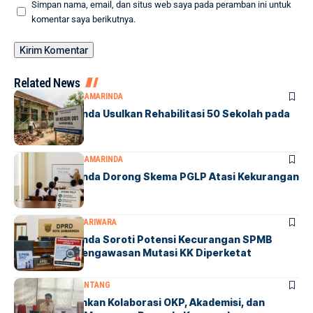
Simpan nama, email, dan situs web saya pada peramban ini untuk
komentar saya berikutnya.
Related News
DPRD SAMARINDA
SAMARINDA
DPRD Samarinda Usulkan Rehabilitasi 50 Sekolah pada
2027
DPRD SAMARINDA
SAMARINDA
DPRD Samarinda Dorong Skema PGLP Atasi Kekurangan
500 Guru
DPRD SAMARINDA
PARIWARA
DPRD Samarinda Soroti Potensi Kecurangan SPMB
2027, Minta Pengawasan Mutasi KK Diperketat
BONTANG
DPRD BONTANG
Winardi Tekankan Kolaborasi OKP, Akademisi, dan