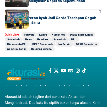
Pemda dalam Menyusun Raperda Kepemudaan
BONTANG
SOCIETY
KDM Dorong Peran Ayah Jadi Garda Terdepan Cegah
Stunting di Bontang
Quick Links:
Pariwara
Kaltim
Humaniora
Diskominfo Kaltim
Samarinda
News
Headline
Samarinda
PPU
Diskominfo PPU
DPRD Samarinda
Isu Terkini
DPRD Samarinda
pemprov kaltim
Hukum & kriminal
Akurasi.id adalah tagline dari suku kata Aktual dan
Menginspirasi. Dua kata itu dipilih bukan tanpa alasan. Kami