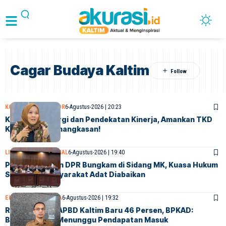
Cagar Budaya Kaltim
KOLOM KONTRIBUTOR
6-Agustus-2026 | 20:23
Kokohkan Sinergi dan Pendekatan Kinerja, Amankan TKD
Kaltim dari Pemangkasan!
LINGKUNGAN
NASIONAL
6-Agustus-2026 | 19:40
Pemerintah dan DPR Bungkam di Sidang MK, Kuasa Hukum
Sebut Hak Masyarakat Adat Diabaikan
EKONOMI
SAMARINDA
6-Agustus-2026 | 19:32
Realisasi Fisik APBD Kaltim Baru 46 Persen, BPKAD:
Belanja Masih Menunggu Pendapatan Masuk