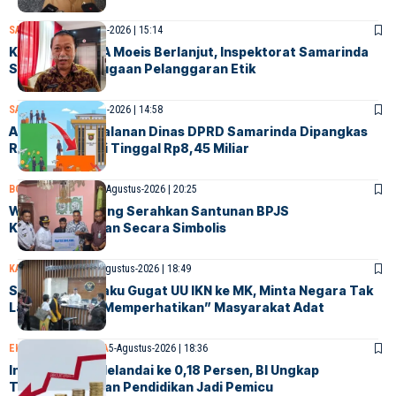
SAMARINDA
6-Agustus-2026 | 15:14
Kasus Dokter IA Moeis Berlanjut, Inspektorat Samarinda
Siap Periksa Dugaan Pelanggaran Etik
SAMARINDA
6-Agustus-2026 | 14:58
Anggaran Perjalanan Dinas DPRD Samarinda Dipangkas
Rp10 Miliar, Kini Tinggal Rp8,45 Miliar
BONTANG
SOCIETY
5-Agustus-2026 | 20:25
Walikota Bontang Serahkan Santunan BPJS
Ketenagakerjaan Secara Simbolis
KALTIM
NASIONAL
5-Agustus-2026 | 18:49
Suku Balik Sepaku Gugat UU IKN ke MK, Minta Negara Tak
Lagi Sekadar “Memperhatikan” Masyarakat Adat
EKONOMI
SAMARINDA
5-Agustus-2026 | 18:36
Inflasi Kaltim Melandai ke 0,18 Persen, BI Ungkap
Transportasi dan Pendidikan Jadi Pemicu