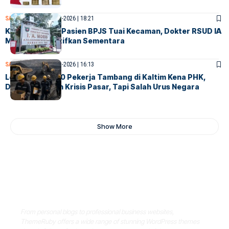
SAMARINDA
5-Agustus-2026 | 18:21
Komentar Soal Pasien BPJS Tuai Kecaman, Dokter RSUD IA
Moeis Dinonaktifkan Sementara
SAMARINDA
5-Agustus-2026 | 16:13
Lebih dari 4.000 Pekerja Tambang di Kaltim Kena PHK,
DPRD: Ini Bukan Krisis Pasar, Tapi Salah Urus Negara
Show More
Where Niche Finds Its Perfect
WordPress Match
From personal blogs to professional business websites,
ThemeRuby offers a wide range of stunning WordPress themes